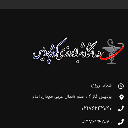
شبانه روزی
پردیس فاز 2 ، ضلع شمال غربی میدان امام
02176242040
02176242070