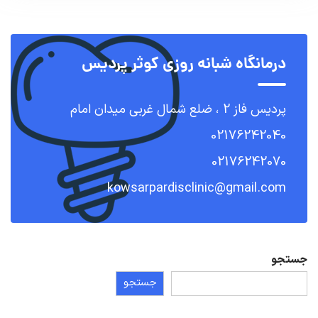
درمانگاه شبانه روزی کوثر پردیس
پردیس فاز 2 ، ضلع شمال غربی میدان امام
02176242040
02176242070
kowsarpardisclinic@gmail.com
جستجو
جستجو