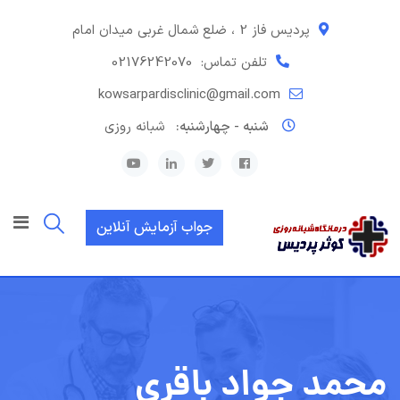
رش
ه
پردیس فاز 2 ، ضلع شمال غربی میدان امام
حتوا
تلفن تماس:
02176242070
kowsarpardisclinic@gmail.com
شنبه - چهارشنبه:
شبانه روزی
جواب آزمایش آنلاین
محمد جواد باقری