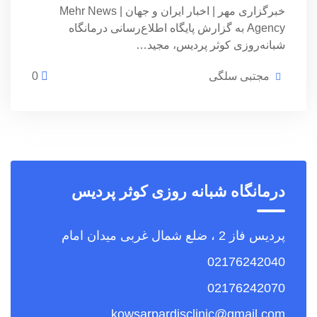
خبرگزاری مهر | اخبار ایران و جهان | Mehr News
Agency به گزارش پایگاه اطلاع‌رسانی درمانگاه
شبانه‌روزی کوثر پردیس، مجید…
مجتبی سلگی
0
درمانگاه شبانه روزی کوثر پردیس
پردیس فاز 2 ، ضلع شمال غربی میدان امام
02176242040
02176242070
kowsarpardisclinic@gmail.com