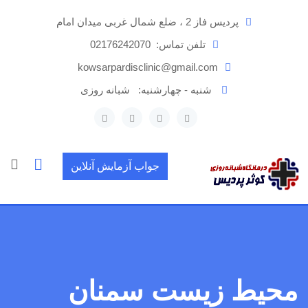
رش
پردیس فاز 2 ، ضلع شمال غربی میدان امام
ه
حتوا
تلفن تماس:
02176242070
kowsarpardisclinic@gmail.com
شنبه - چهارشنبه:
شبانه روزی
جواب آزمایش آنلاین
محيط زیست سمنان