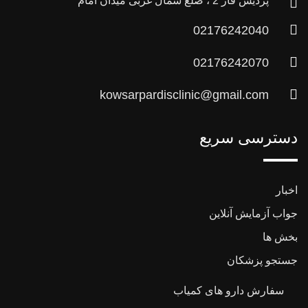
پردیس فاز 2 ، ضلع شمال غربی میدان امام
02176242040
02176242070
kowsarpardisclinic@gmail.com
دسترسی سریع
اخبار
جواب آزمایش آنلاین
بخش ها
جستجو پزشکان
سفارش دارو های کمیاب