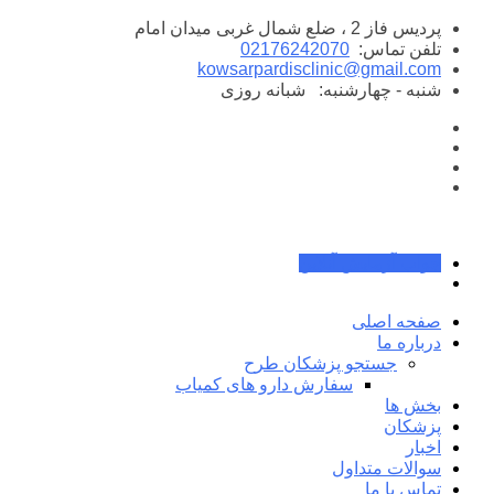
پرش
پردیس فاز 2 ، ضلع شمال غربی میدان امام
به
تلفن تماس:
02176242070
محتوا
kowsarpardisclinic@gmail.com
شنبه - چهارشنبه:
شبانه روزی
جواب آزمایش آنلاین
صفحه اصلی
درباره ما
جستجو پزشکان طرح
سفارش دارو های کمیاب
بخش ها
پزشکان
اخبار
سوالات متداول
تماس با ما