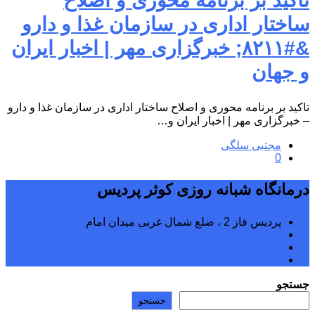
تاکید بر برنامه محوری و اصلاح
ساختار اداری در سازمان غذا و دارو
&#۸۲۱۱; خبرگزاری مهر | اخبار ایران
و جهان
تاکید بر برنامه محوری و اصلاح ساختار اداری در سازمان غذا و دارو
– خبرگزاری مهر | اخبار ایران و…
مجتبی سلگی
0
درمانگاه شبانه روزی کوثر پردیس
پردیس فاز 2 ، ضلع شمال غربی میدان امام
02176242040
02176242070
kowsarpardisclinic@gmail.com
جستجو
جستجو