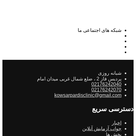
شبکه های اجتماعی ما
شبانه روزی
پردیس فاز 2 ، ضلع شمال غربی میدان امام
02176242040
02176242070
kowsarpardisclinic@gmail.com
دسترسی سریع
اخبار
جواب آزمایش آنلاین
بخش ها