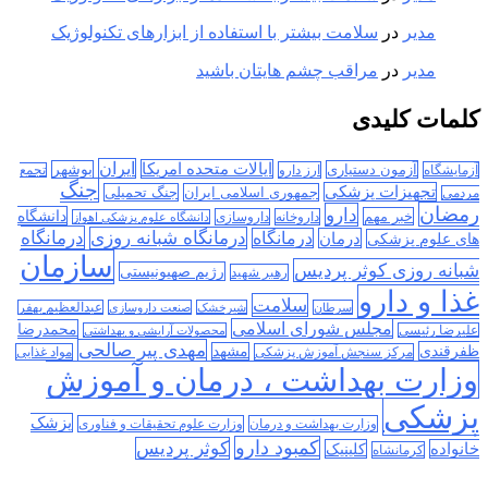
مدیر
در
سلامت بیشتر با استفاده از ابزارهای تکنولوژیک
مدیر
در
مراقب چشم هایتان باشید
کلمات کلیدی
ایران
ایالات متحده امریکا
آزمون دستیاری
بوشهر
آزمایشگاه
ارز دارو
تجمع
جنگ
تجهیزات پزشکی
جمهوری اسلامی ایران
جنگ تحمیلی
مردمی
رمضان
دارو
دانشگاه
خبر مهم
داروخانه
داروسازی
دانشگاه علوم پزشکی اهواز
درمانگاه
درمانگاه شبانه روزی
درمان
درمانگاه
های علوم پزشکی
سازمان
شبانه روزی کوثر پردیس
رژیم صهیونیستی
رهبر شهید
غذا و دارو
سلامت
سرطان
شیرخشک
صنعت داروسازی
عبدالعظیم بهفر
مجلس شورای اسلامی
محمدرضا
علیرضا رئیسی
محصولات آرایشی و بهداشتی
مهدی پیر صالحی
ظفرقندی
مشهد
مرکز سنجش آموزش پزشکی
مواد غذایی
وزارت بهداشت ، درمان و آموزش
پزشکی
پزشک
وزارت بهداشت و درمان
وزارت علوم تحقیقات و فناوری
کمبود دارو
کوثر پردیس
خانواده
کلینیک
کرمانشاه