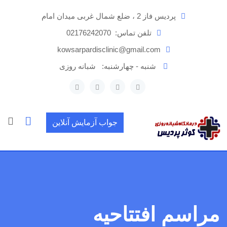
رش
پردیس فاز 2 ، ضلع شمال غربی میدان امام
ه
حتوا
تلفن تماس:
02176242070
kowsarpardisclinic@gmail.com
شنبه - چهارشنبه:
شبانه روزی
جواب آزمایش آنلاین
مراسم افتتاحیه