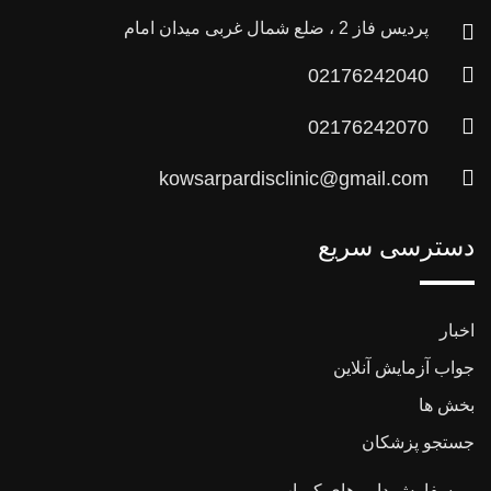
پردیس فاز 2 ، ضلع شمال غربی میدان امام
02176242040
02176242070
kowsarpardisclinic@gmail.com
دسترسی سریع
اخبار
جواب آزمایش آنلاین
بخش ها
جستجو پزشکان
سفارش دارو های کمیاب