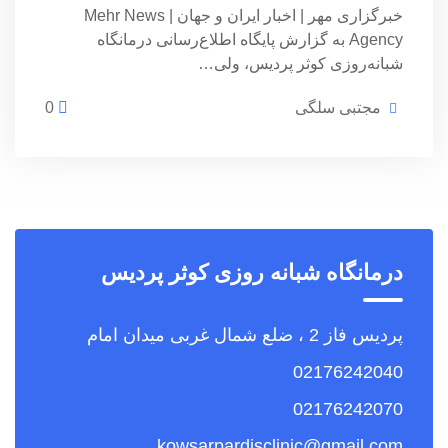
خبرگزاری مهر | اخبار ایران و جهان | Mehr News
Agency به گزارش پایگاه اطلاع‌رسانی درمانگاه
شبانه‌روزی کوثر پردیس، ولی…
مجتبی سلگی
0
درمانگاه شبانه روزی کوثر پردیس
پردیس فاز 2 ، ضلع شمال غربی میدان امام
02176242040
02176242070
kowsarpardisclinic@gmail.com