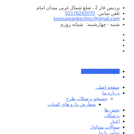
پرش
پردیس فاز 2 ، ضلع شمال غربی میدان امام
به
تلفن تماس:
02176242070
محتوا
kowsarpardisclinic@gmail.com
شنبه - چهارشنبه:
شبانه روزی
جواب آزمایش آنلاین
صفحه اصلی
درباره ما
جستجو پزشکان طرح
سفارش دارو های کمیاب
بخش ها
پزشکان
اخبار
سوالات متداول
تماس با ما