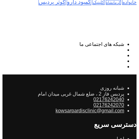
کمبود دارو
کوثر پردیس
خانواده
کلینیک
کرمانشاه
شبکه های اجتماعی ما
شبانه روزی
پردیس فاز 2 ، ضلع شمال غربی میدان امام
02176242040
02176242070
kowsarpardisclinic@gmail.com
دسترسی سریع
اخبار