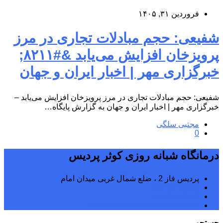
فروردین ۳۱, ۱۴۰۵
شفیعی: حجم مبادلات تجاری در مرز
پرویزخان افزایش می‌یابد &#۸۲۱۱;
خبرگزاری مهر | اخبار ایران و جهان
شفیعی: حجم مبادلات تجاری در مرز پرویزخان افزایش می‌یابد –
خبرگزاری مهر | اخبار ایران و جهان به گزارش پایگاه…
مجتبی سلگی
0
درمانگاه شبانه روزی کوثر پردیس
پردیس فاز 2 ، ضلع شمال غربی میدان امام
02176242040
02176242070
kowsarpardisclinic@gmail.com
جستجو