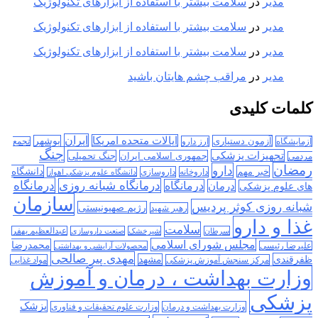
مدیر
در
سلامت بیشتر با استفاده از ابزارهای تکنولوژیک
مدیر
در
سلامت بیشتر با استفاده از ابزارهای تکنولوژیک
مدیر
در
سلامت بیشتر با استفاده از ابزارهای تکنولوژیک
مدیر
در
مراقب چشم هایتان باشید
کلمات کلیدی
ایران
ایالات متحده امریکا
آزمون دستیاری
بوشهر
آزمایشگاه
ارز دارو
تجمع
جنگ
تجهیزات پزشکی
جمهوری اسلامی ایران
جنگ تحمیلی
مردمی
رمضان
دارو
دانشگاه
خبر مهم
داروخانه
داروسازی
دانشگاه علوم پزشکی اهواز
درمانگاه
درمانگاه شبانه روزی
درمان
درمانگاه
های علوم پزشکی
سازمان
شبانه روزی کوثر پردیس
رژیم صهیونیستی
رهبر شهید
غذا و دارو
سلامت
سرطان
شیرخشک
صنعت داروسازی
عبدالعظیم بهفر
مجلس شورای اسلامی
محمدرضا
علیرضا رئیسی
محصولات آرایشی و بهداشتی
مهدی پیر صالحی
ظفرقندی
مشهد
مرکز سنجش آموزش پزشکی
مواد غذایی
وزارت بهداشت ، درمان و آموزش
پزشکی
پزشک
وزارت بهداشت و درمان
وزارت علوم تحقیقات و فناوری