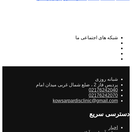
شبکه های اجتماعی ما
شبانه روزی
پردیس فاز 2 ، ضلع شمال غربی میدان امام
02176242040
02176242070
kowsarpardisclinic@gmail.com
دسترسی سریع
اخبار