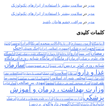
مدیر
در
سلامت بیشتر با استفاده از ابزارهای تکنولوژیک
مدیر
در
سلامت بیشتر با استفاده از ابزارهای تکنولوژیک
مدیر
در
مراقب چشم هایتان باشید
کلمات کلیدی
ایران
ایالات متحده امریکا
آزمون دستیاری
بوشهر
آزمایشگاه
ارز دارو
تجمع
جنگ
تجهیزات پزشکی
جمهوری اسلامی ایران
جنگ تحمیلی
مردمی
رمضان
دارو
دانشگاه
خبر مهم
داروخانه
داروسازی
دانشگاه علوم پزشکی اهواز
درمانگاه
درمانگاه شبانه روزی
درمان
درمانگاه
های علوم پزشکی
سازمان
شبانه روزی کوثر پردیس
رژیم صهیونیستی
رهبر شهید
غذا و دارو
سلامت
سرطان
شیرخشک
صنعت داروسازی
عبدالعظیم بهفر
مجلس شورای اسلامی
محمدرضا
علیرضا رئیسی
محصولات آرایشی و بهداشتی
مهدی پیر صالحی
ظفرقندی
مشهد
مرکز سنجش آموزش پزشکی
مواد غذایی
وزارت بهداشت ، درمان و آموزش
پزشکی
پزشک
وزارت بهداشت و درمان
وزارت علوم تحقیقات و فناوری
کمبود دارو
کوثر پردیس
خانواده
کلینیک
کرمانشاه