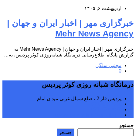
اردیبهشت ۶, ۱۴۰۵
خبرگزاری مهر | اخبار ایران و جهان |
Mehr News Agency
خبرگزاری مهر | اخبار ایران و جهان | Mehr News Agency به
گزارش پایگاه اطلاع‌رسانی درمانگاه شبانه‌روزی کوثر پردیس، به…
مجتبی سلگی
0
درمانگاه شبانه روزی کوثر پردیس
پردیس فاز 2 ، ضلع شمال غربی میدان امام
02176242040
02176242070
kowsarpardisclinic@gmail.com
جستجو
جستجو