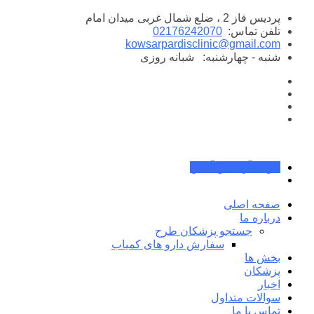
پرش
پردیس فاز 2 ، ضلع شمال غربی میدان امام
به
تلفن تماس:
02176242070
محتوا
kowsarpardisclinic@gmail.com
شنبه - چهارشنبه:
شبانه روزی
جواب آزمایش آنلاین
صفحه اصلی
درباره ما
جستجو پزشکان طرح
سفارش دارو های کمیاب
بخش ها
پزشکان
اخبار
سوالات متداول
تماس با ما