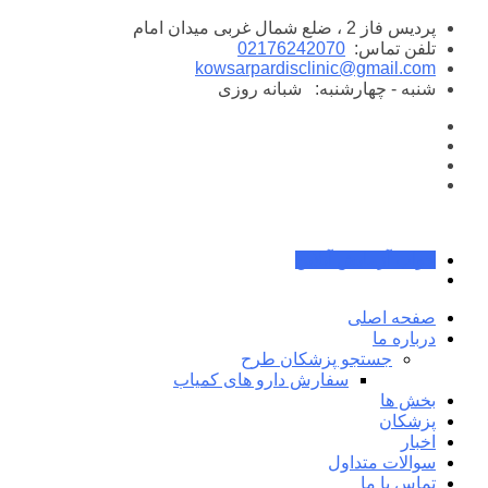
پرش
پردیس فاز 2 ، ضلع شمال غربی میدان امام
به
تلفن تماس:
02176242070
محتوا
kowsarpardisclinic@gmail.com
شنبه - چهارشنبه:
شبانه روزی
جواب آزمایش آنلاین
صفحه اصلی
درباره ما
جستجو پزشکان طرح
سفارش دارو های کمیاب
بخش ها
پزشکان
اخبار
سوالات متداول
تماس با ما