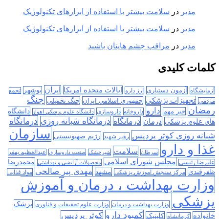
مدیر
در
سلامت بیشتر با استفاده از ابزارهای تکنولوژیک
مدیر
در
سلامت بیشتر با استفاده از ابزارهای تکنولوژیک
مدیر
در
مراقب چشم هایتان باشید
کلمات کلیدی
ایران
ایالات متحده امریکا
آزمون دستیاری
بوشهر
آزمایشگاه
ارز دارو
تجمع
جنگ
تجهیزات پزشکی
جمهوری اسلامی ایران
جنگ تحمیلی
مردمی
رمضان
دارو
دانشگاه
خبر مهم
داروخانه
داروسازی
دانشگاه علوم پزشکی اهواز
درمانگاه
درمانگاه شبانه روزی
درمان
درمانگاه
های علوم پزشکی
سازمان
شبانه روزی کوثر پردیس
رژیم صهیونیستی
رهبر شهید
غذا و دارو
سلامت
سرطان
شیرخشک
صنعت داروسازی
عبدالعظیم بهفر
مجلس شورای اسلامی
محمدرضا
علیرضا رئیسی
محصولات آرایشی و بهداشتی
مهدی پیر صالحی
ظفرقندی
مشهد
مرکز سنجش آموزش پزشکی
مواد غذایی
وزارت بهداشت ، درمان و آموزش
پزشکی
پزشک
وزارت بهداشت و درمان
وزارت علوم تحقیقات و فناوری
کمبود دارو
کوثر پردیس
خانواده
کلینیک
کرمانشاه