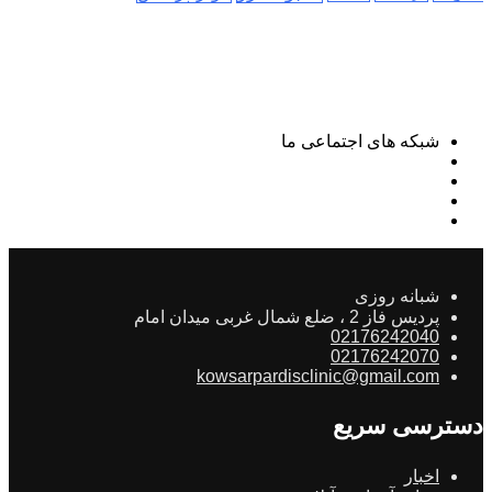
شبکه های اجتماعی ما
شبانه روزی
پردیس فاز 2 ، ضلع شمال غربی میدان امام
02176242040
02176242070
kowsarpardisclinic@gmail.com
دسترسی سریع
اخبار