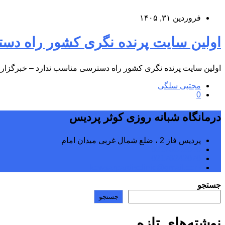
فروردین ۳۱, ۱۴۰۵
اولین سایت پرنده نگری کشور راه دسترسی مناسب ندارد &#۸۲۱۱;
اولین سایت پرنده نگری کشور راه دسترسی مناسب ندارد – خبرگزاری 
مجتبی سلگی
0
درمانگاه شبانه روزی کوثر پردیس
پردیس فاز 2 ، ضلع شمال غربی میدان امام
02176242040
02176242070
kowsarpardisclinic@gmail.com
جستجو
جستجو
نوشته‌های تازه