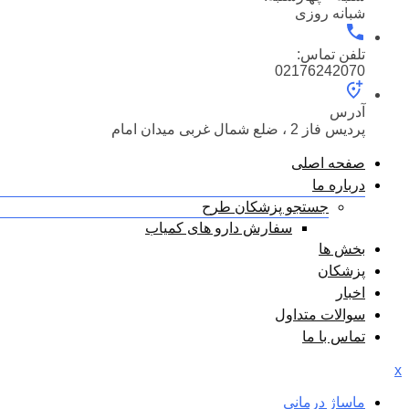
شبانه روزی
تلفن تماس:
02176242070
آدرس
پردیس فاز 2 ، ضلع شمال غربی میدان امام
صفحه اصلی
درباره ما
جستجو پزشکان طرح
سفارش دارو های کمیاب
بخش ها
پزشکان
اخبار
سوالات متداول
تماس با ما
x
ماساژ درمانی