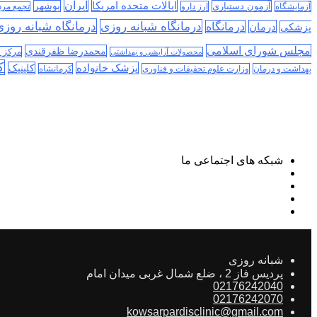
ایران
ایالات متحده امریکا
آزمون دستیاری
بوشهر
آزمایشگاه
ارز دارو
تجمع مر
درمانگاه شبانه روز
درمانگاه شبانه روزی
درمان
درمانگاه
پزشکی
مجلس شورای اسلامی
محمدرضا ظفرقندی
مرکز 
محصولات آرایشی و بهداشتی
ک
پزشک خانواده
کلینیک
بهداشت و درمان
وزارت علوم تحقیقات و فناوری
کرمانشاه
شبکه های اجتماعی ما
شبانه روزی
پردیس فاز 2 ، ضلع شمال غربی میدان امام
02176242040
02176242070
kowsarpardisclinic@gmail.com