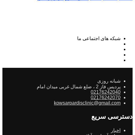
شبکه های اجتماعی ما
شبانه روزی
پردیس فاز 2 ، ضلع شمال غربی میدان امام
02176242040
02176242070
kowsarpardisclinic@gmail.com
دسترسی سریع
اخبار