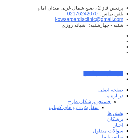
پرش
پردیس فاز 2 ، ضلع شمال غربی میدان امام
به
تلفن تماس:
02176242070
محتوا
kowsarpardisclinic@gmail.com
شنبه - چهارشنبه:
شبانه روزی
جواب آزمایش آنلاین
صفحه اصلی
درباره ما
جستجو پزشکان طرح
سفارش دارو های کمیاب
بخش ها
پزشکان
اخبار
سوالات متداول
تماس با ما