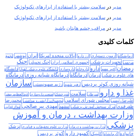
مدیر
در
سلامت بیشتر با استفاده از ابزارهای تکنولوژیک
مدیر
در
سلامت بیشتر با استفاده از ابزارهای تکنولوژیک
مدیر
در
مراقب چشم هایتان باشید
کلمات کلیدی
ایران
ایالات متحده امریکا
آزمون دستیاری
بوشهر
آزمایشگاه
ارز دارو
تجمع
جنگ
تجهیزات پزشکی
جمهوری اسلامی ایران
جنگ تحمیلی
مردمی
رمضان
دارو
دانشگاه
خبر مهم
داروخانه
داروسازی
دانشگاه علوم پزشکی اهواز
درمانگاه
درمانگاه شبانه روزی
درمان
درمانگاه
های علوم پزشکی
سازمان
شبانه روزی کوثر پردیس
رژیم صهیونیستی
رهبر شهید
غذا و دارو
سلامت
سرطان
شیرخشک
صنعت داروسازی
عبدالعظیم بهفر
مجلس شورای اسلامی
محمدرضا
علیرضا رئیسی
محصولات آرایشی و بهداشتی
مهدی پیر صالحی
ظفرقندی
مشهد
مرکز سنجش آموزش پزشکی
مواد غذایی
وزارت بهداشت ، درمان و آموزش
پزشکی
پزشک
وزارت بهداشت و درمان
وزارت علوم تحقیقات و فناوری
کمبود دارو
کوثر پردیس
خانواده
کلینیک
کرمانشاه