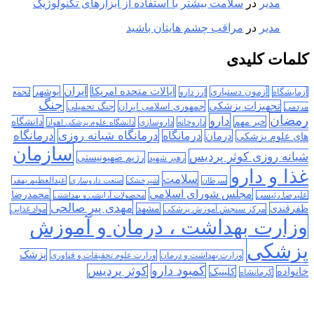
مدیر
در
سلامت بیشتر با استفاده از ابزارهای تکنولوژیک
مدیر
در
مراقب چشم هایتان باشید
کلمات کلیدی
ایران
ایالات متحده امریکا
آزمون دستیاری
بوشهر
آزمایشگاه
ارز دارو
تجمع
جنگ
تجهیزات پزشکی
جمهوری اسلامی ایران
جنگ تحمیلی
مردمی
رمضان
دارو
دانشگاه
خبر مهم
داروخانه
داروسازی
دانشگاه علوم پزشکی اهواز
درمانگاه
درمانگاه شبانه روزی
درمان
درمانگاه
های علوم پزشکی
سازمان
شبانه روزی کوثر پردیس
رژیم صهیونیستی
رهبر شهید
غذا و دارو
سلامت
سرطان
شیرخشک
صنعت داروسازی
عبدالعظیم بهفر
مجلس شورای اسلامی
محمدرضا
علیرضا رئیسی
محصولات آرایشی و بهداشتی
مهدی پیر صالحی
ظفرقندی
مشهد
مرکز سنجش آموزش پزشکی
مواد غذایی
وزارت بهداشت ، درمان و آموزش
پزشکی
پزشک
وزارت بهداشت و درمان
وزارت علوم تحقیقات و فناوری
کمبود دارو
کوثر پردیس
خانواده
کلینیک
کرمانشاه