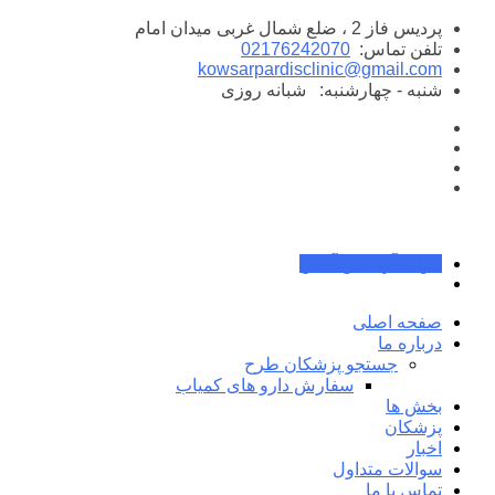
پرش
پردیس فاز 2 ، ضلع شمال غربی میدان امام
به
تلفن تماس:
02176242070
محتوا
kowsarpardisclinic@gmail.com
شنبه - چهارشنبه:
شبانه روزی
جواب آزمایش آنلاین
صفحه اصلی
درباره ما
جستجو پزشکان طرح
سفارش دارو های کمیاب
بخش ها
پزشکان
اخبار
سوالات متداول
تماس با ما