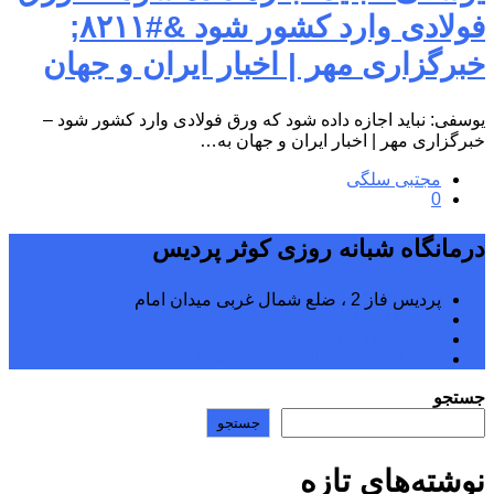
فولادی وارد کشور شود &#۸۲۱۱;
خبرگزاری مهر | اخبار ایران و جهان
یوسفی: نباید اجازه داده شود که ورق فولادی وارد کشور شود –
خبرگزاری مهر | اخبار ایران و جهان به…
مجتبی سلگی
0
درمانگاه شبانه روزی کوثر پردیس
پردیس فاز 2 ، ضلع شمال غربی میدان امام
02176242040
02176242070
kowsarpardisclinic@gmail.com
جستجو
جستجو
نوشته‌های تازه