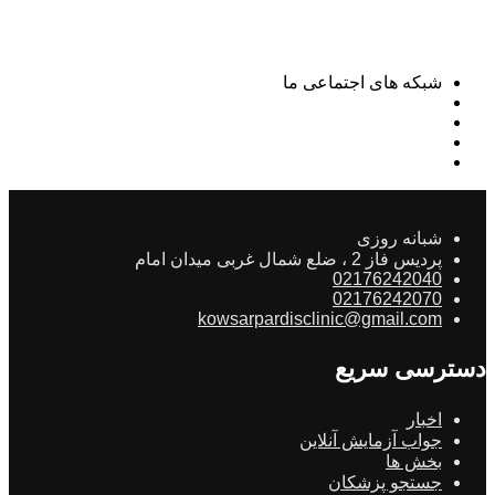
شبکه های اجتماعی ما
شبانه روزی
پردیس فاز 2 ، ضلع شمال غربی میدان امام
02176242040
02176242070
kowsarpardisclinic@gmail.com
دسترسی سریع
اخبار
جواب آزمایش آنلاین
بخش ها
جستجو پزشکان