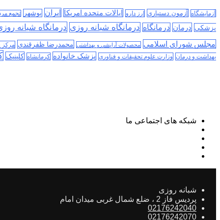
ایران
ایالات متحده امریکا
آزمون دستیاری
بوشهر
آزمایشگاه
ارز دارو
تجمع مر
درمانگاه شبانه روز
درمانگاه شبانه روزی
درمان
درمانگاه
پزشکی
مجلس شورای اسلامی
محمدرضا ظفرقندی
مرکز 
محصولات آرایشی و بهداشتی
ک
پزشک خانواده
کلینیک
بهداشت و درمان
وزارت علوم تحقیقات و فناوری
کرمانشاه
شبکه های اجتماعی ما
شبانه روزی
پردیس فاز 2 ، ضلع شمال غربی میدان امام
02176242040
02176242070