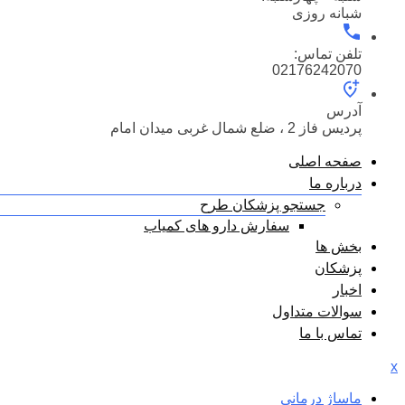
شبانه روزی
تلفن تماس:
02176242070
آدرس
پردیس فاز 2 ، ضلع شمال غربی میدان امام
صفحه اصلی
درباره ما
جستجو پزشکان طرح
سفارش دارو های کمیاب
بخش ها
پزشکان
اخبار
سوالات متداول
تماس با ما
x
ماساژ درمانی