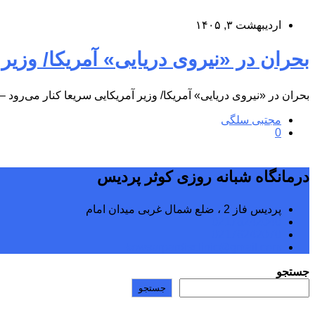
اردیبهشت ۳, ۱۴۰۵
بحران در «نیروی دریایی» آمریکا/ وزیر آمریکایی سریعا کنار م
بحران در «نیروی دریایی» آمریکا/ وزیر آمریکایی سریعا کنار می‌رود 
مجتبی سلگی
0
درمانگاه شبانه روزی کوثر پردیس
پردیس فاز 2 ، ضلع شمال غربی میدان امام
02176242040
02176242070
kowsarpardisclinic@gmail.com
جستجو
جستجو