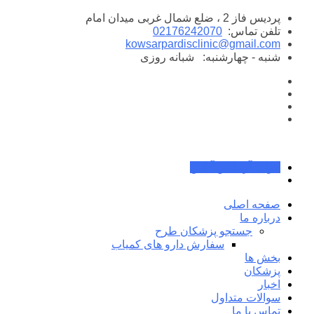
پرش
پردیس فاز 2 ، ضلع شمال غربی میدان امام
به
تلفن تماس:
02176242070
محتوا
kowsarpardisclinic@gmail.com
شنبه - چهارشنبه:
شبانه روزی
جواب آزمایش آنلاین
صفحه اصلی
درباره ما
جستجو پزشکان طرح
سفارش دارو های کمیاب
بخش ها
پزشکان
اخبار
سوالات متداول
تماس با ما