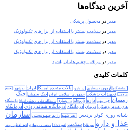
آخرین دیدگاه‌ها
مدیر
در
محصول پزشکی
مدیر
در
سلامت بیشتر با استفاده از ابزارهای تکنولوژیک
مدیر
در
سلامت بیشتر با استفاده از ابزارهای تکنولوژیک
مدیر
در
سلامت بیشتر با استفاده از ابزارهای تکنولوژیک
مدیر
در
مراقب چشم هایتان باشید
کلمات کلیدی
ایران
ایالات متحده امریکا
آزمون دستیاری
بوشهر
آزمایشگاه
ارز دارو
تجمع
جنگ
تجهیزات پزشکی
جمهوری اسلامی ایران
جنگ تحمیلی
مردمی
رمضان
دارو
دانشگاه
خبر مهم
داروخانه
داروسازی
دانشگاه علوم پزشکی اهواز
درمانگاه
درمانگاه شبانه روزی
درمان
درمانگاه
های علوم پزشکی
سازمان
شبانه روزی کوثر پردیس
رژیم صهیونیستی
رهبر شهید
غذا و دارو
سلامت
سرطان
شیرخشک
صنعت داروسازی
عبدالعظیم بهفر