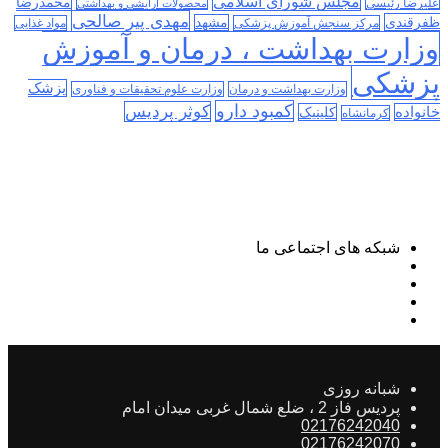
مجلس شورای اسلامی
محمدرضا
علیرضا رئیسی
محصولات آرایشی و بهداشتی
مهدی پیر صالحی
ظفرقندی
مشهد
مرکز سنجش آموزش پزشکی
مواد غذایی
وزارت بهداشت ، درمان و آموزش
پزشکی
پزشک
وزارت بهداشت و درمان
وزارت علوم تحقیقات و فناوری
کمبود دارو
کوثر پردیس
خانواده
کلینیک
کرمانشاه
شبکه های اجتماعی ما
شبانه روزی
پردیس فاز 2 ، ضلع شمال غربی میدان امام
02176242040
02176242070