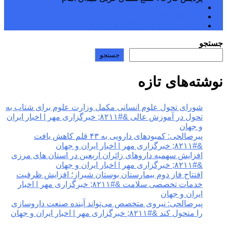
02176242040
02176242070
kowsarpardisclinic@gmail.com
جستجو
جستجو
نوشته‌های تازه
شورای تحول علوم انسانی مکمل وزارت علوم برای شتاب به
تحول در آموزش عالی &#۸۲۱۱; خبرگزاری مهر | اخبار ایران
و جهان
پیرصالحی: کمبودهای دارویی به ۴۳ قلم کاهش یافت
&#۸۲۱۱; خبرگزاری مهر | اخبار ایران و جهان
افزایش سهمیه داروهای زائران اربعین در استان های مرزی
&#۸۲۱۱; خبرگزاری مهر | اخبار ایران و جهان
افتتاح فاز دوم بیمارستان بوستان شیراز؛ افزایش ظرفیت
خدمات تخصصی سلامت &#۸۲۱۱; خبرگزاری مهر | اخبار
ایران و جهان
پیرصالحی: نیروی متخصص می‌تواند آینده صنعت داروسازی
را متحول کند &#۸۲۱۱; خبرگزاری مهر | اخبار ایران و جهان