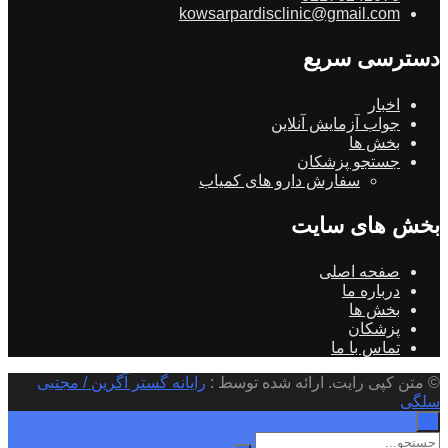
kowsarpardisclinic@gmail.com
دسترسی سریع
اخبار
جواب آزمایش آنلاین
بخش ها
جستجو پزشکان
سفارش دارو های کمیاب
بخش های سایت
صفحه اصلی
درباره ما
بخش ها
پزشکان
تماس با ما
© متن کپی رایت. ارائه شده توسط :
رایانه گستر آگرین / مجتبی
سلگی
×