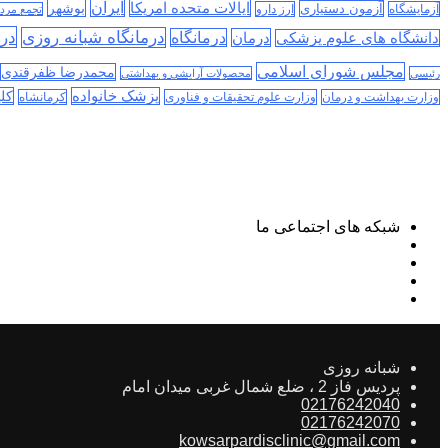
ایران
ایالات متحده امریکا
بوشهر
آزمون دستیاری
آزمایشگاه
ارز دارو
تجمع مرد
درم
درمانگاه شبانه روزی
درمان
درمانگاه
دانشگاه های علوم پزشکی
مجلس شورای اسلامی
محمدرضا ظفرقندی
رئیسی
محصولات آرایشی و بهداشتی
پزشک خانواده
کلی
وزارت بهداشت و درمان
وزارت علوم تحقیقات و فناوری
کرمانشاه
شبکه های اجتماعی ما
شبانه روزی
پردیس فاز 2 ، ضلع شمال غربی میدان امام
02176242040
02176242070
kowsarpardisclinic@gmail.com