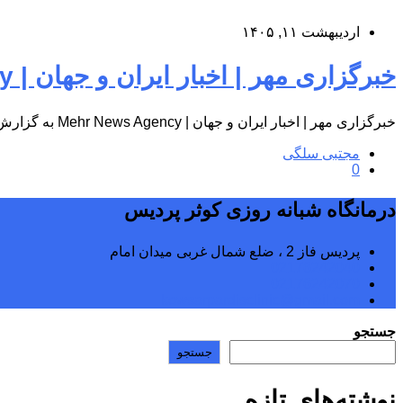
اردیبهشت ۱۱, ۱۴۰۵
خبرگزاری مهر | اخبار ایران و جهان | Mehr News Agency
خبرگزاری مهر | اخبار ایران و جهان | Mehr News Agency به گزارش پایگاه اطلاع‌رسانی درمانگاه شبانه‌روزی کوثر پردیس، به…
مجتبی سلگی
0
درمانگاه شبانه روزی کوثر پردیس
پردیس فاز 2 ، ضلع شمال غربی میدان امام
02176242040
02176242070
kowsarpardisclinic@gmail.com
جستجو
جستجو
نوشته‌های تازه