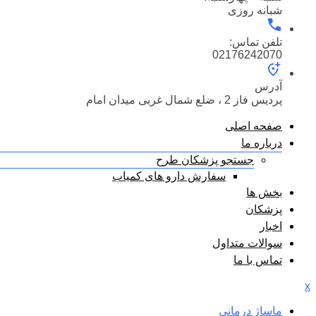
شبانه روزی
تلفن تماس:
02176242070
آدرس
پردیس فاز 2 ، ضلع شمال غربی میدان امام
صفحه اصلی
درباره ما
جستجو پزشکان طرح
سفارش دارو های کمیاب
بخش ها
پزشکان
اخبار
سوالات متداول
تماس با ما
x
ماساژ درمانی