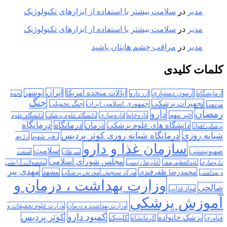
مدیر
در
سلامت بیشتر با استفاده از ابزارهای تکنولوژیک
مدیر
در
سلامت بیشتر با استفاده از ابزارهای تکنولوژیک
مدیر
در
مراقب چشم هایتان باشید
کلمات کلیدی
ایران
ایالات متحده امریکا
بوشهر
آزمون دستیاری
آزمایشگاه
ارز دارو
تجمع
جنگ
تجهیزات پزشکی
جمهوری اسلامی ایران
جنگ تحمیلی
مردمی
رمضان
دارو
خبر مهم
داروخانه
داروسازی
دانشگاه علوم پزشکی
دانشگاه علوم
درمانگاه
درمان
درمانگاه
دانشگاه های علوم پزشکی
پزشکی اهواز
درمانگاه شبانه روزی کوثر پردیس
شبانه روزی
رژیم
رهبر شهید
سازمان غذا و دارو
سلامت
صهیونیستی
سرطان
صنعت
مجلس شورای اسلامی
داروسازی
عبدالعظیم بهفر
علیرضا رئیسی
محصولات آرایشی
مهدی پیر
محمدرضا ظفرقندی
مشهد
مرکز سنجش آموزش پزشکی
و بهداشتی
وزارت بهداشت ، درمان و
صالحی
مواد غذایی
آموزش پزشکی
وزارت بهداشت و درمان
وزارت علوم تحقیقات و
کمبود دارو
کوثر پردیس
پزشک خانواده
کلینیک
فناوری
کرمانشاه