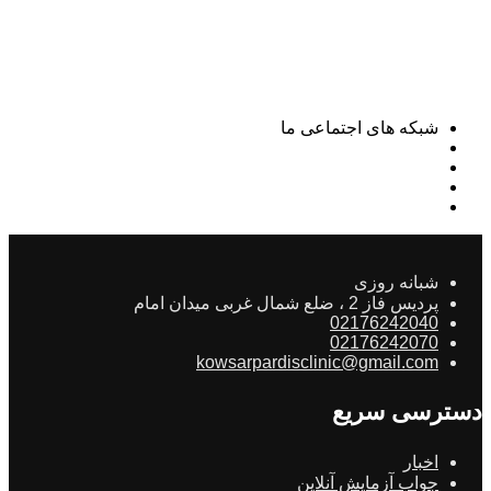
شبکه های اجتماعی ما
شبانه روزی
پردیس فاز 2 ، ضلع شمال غربی میدان امام
02176242040
02176242070
kowsarpardisclinic@gmail.com
دسترسی سریع
اخبار
جواب آزمایش آنلاین