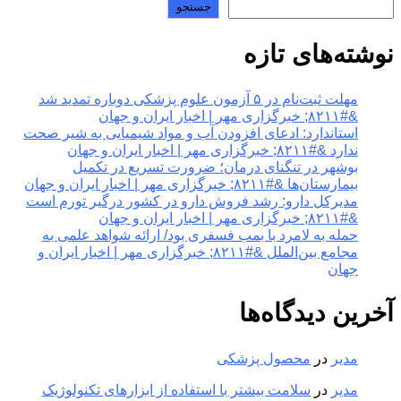
جستجو
نوشته‌های تازه
مهلت ثبت‌نام در ۵ آزمون علوم پزشکی دوباره تمدید شد
&#۸۲۱۱; خبرگزاری مهر | اخبار ایران و جهان
استاندارد: ادعای افزودن آب و مواد شیمیایی به شیر صحت
ندارد &#۸۲۱۱; خبرگزاری مهر | اخبار ایران و جهان
بوشهر در تنگنای درمان؛ ضرورت تسریع در تکمیل
بیمارستان‌ها &#۸۲۱۱; خبرگزاری مهر | اخبار ایران و جهان
مدیرکل دارو: رشد فروش دارو در کشور درگیر تورم است
&#۸۲۱۱; خبرگزاری مهر | اخبار ایران و جهان
حمله به لامرد با بمب فسفری بود/ ارائه شواهد علمی به
مجامع بین‌الملل &#۸۲۱۱; خبرگزاری مهر | اخبار ایران و
جهان
آخرین دیدگاه‌ها
مدیر
در
محصول پزشکی
مدیر
در
سلامت بیشتر با استفاده از ابزارهای تکنولوژیک