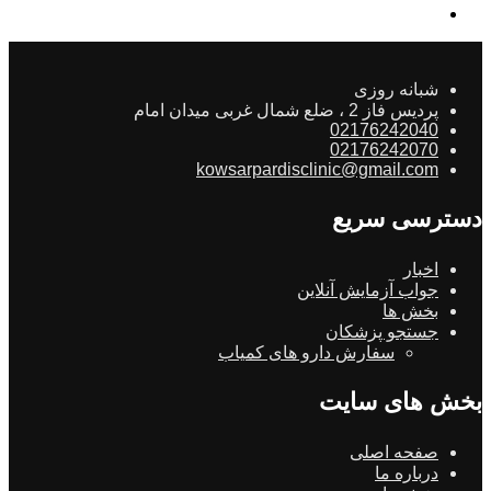
شبانه روزی
پردیس فاز 2 ، ضلع شمال غربی میدان امام
02176242040
02176242070
kowsarpardisclinic@gmail.com
دسترسی سریع
اخبار
جواب آزمایش آنلاین
بخش ها
جستجو پزشکان
سفارش دارو های کمیاب
بخش های سایت
صفحه اصلی
درباره ما