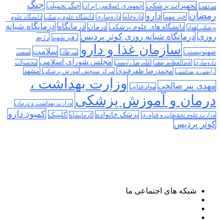
جنگ
تجهیزات پزشکی
جمهوری اسلامی ایران
جنگ تحمیلی
مردمی
رمضان
دارو
خبر مهم
داروخانه
داروسازی
دانشگاه علوم پزشکی
دانشگاه علوم
درمانگاه شبانه
درمان
درمانگاه
دانشگاه های علوم پزشکی
پزشکی اهواز
درمانگاه شبانه روزی کوثر پردیس
روزی
رژیم
رهبر شهید
سازمان غذا و دارو
سلامت
صهیونیستی
سرطان
صنعت
مجلس شورای اسلامی
داروسازی
عبدالعظیم بهفر
علیرضا رئیسی
محصولات
محمدرضا ظفرقندی
مشهد
مرکز سنجش آموزش پزشکی
آرایشی و بهداشتی
وزارت بهداشت ،
مهدی پیر صالحی
مواد غذایی
درمان و آموزش پزشکی
وزارت بهداشت و درمان
کمبود دارو
پزشک خانواده
کلینیک
وزارت علوم تحقیقات و فناوری
کرمانشاه
کوثر پردیس
شبکه های اجتماعی ما