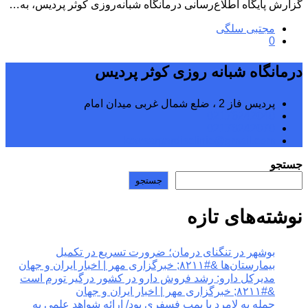
گزارش پایگاه اطلاع‌رسانی درمانگاه شبانه‌روزی کوثر پردیس، به…
مجتبی سلگی
0
درمانگاه شبانه روزی کوثر پردیس
پردیس فاز 2 ، ضلع شمال غربی میدان امام
02176242040
02176242070
kowsarpardisclinic@gmail.com
جستجو
جستجو
نوشته‌های تازه
بوشهر در تنگنای درمان؛ ضرورت تسریع در تکمیل
بیمارستان‌ها &#۸۲۱۱; خبرگزاری مهر | اخبار ایران و جهان
مدیرکل دارو: رشد فروش دارو در کشور درگیر تورم است
&#۸۲۱۱; خبرگزاری مهر | اخبار ایران و جهان
حمله به لامرد با بمب فسفری بود/ ارائه شواهد علمی به