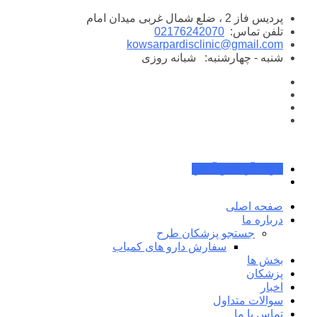
پرش
پردیس فاز 2 ، ضلع شمال غربی میدان امام
به
تلفن تماس:
02176242070
محتوا
kowsarpardisclinic@gmail.com
شنبه - چهارشنبه:
شبانه روزی
جواب آزمایش آنلاین
صفحه اصلی
درباره ما
جستجو پزشکان طرح
سفارش دارو های کمیاب
بخش ها
پزشکان
اخبار
سوالات متداول
تماس با ما