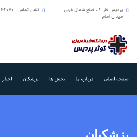
رش
پردیس فاز 2 ، ضلع شمال غربی
تلفن تماس:
242070
ه
میدان امام
حتوا
صفحه اصلی
درباره ما
بخش ها
پزشکان
اخبار
پزشکیان