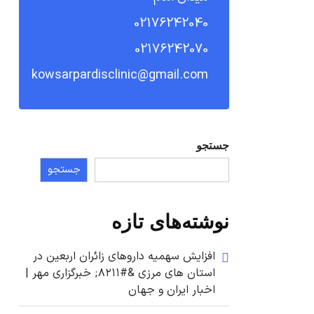
02176242040
02176242070
kowsarpardisclinic@gmail.com
جستجو
جستجو
نوشته‌های تازه
افزایش سهمیه داروهای زائران اربعین در
استان های مرزی &#۸۲۱۱; خبرگزاری مهر |
اخبار ایران و جهان