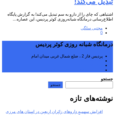
تبدیل می‌کند!
اشتباهی که چای را از دارو به سم تبدیل می‌کند! به گزارش پایگاه
اطلاع‌رسانی درمانگاه شبانه‌روزی کوثر پردیس، این عصاره…
مجتبی سلگی
0
درمانگاه شبانه روزی کوثر پردیس
پردیس فاز 2 ، ضلع شمال غربی میدان امام
02176242040
02176242070
kowsarpardisclinic@gmail.com
جستجو
جستجو
نوشته‌های تازه
افزایش سهمیه داروهای زائران اربعین در استان های مرزی