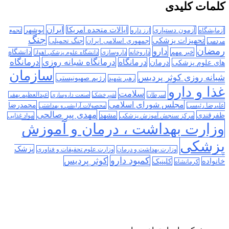
کلمات کلیدی
ایران
ایالات متحده امریکا
آزمون دستیاری
بوشهر
آزمایشگاه
ارز دارو
تجمع
جنگ
تجهیزات پزشکی
جمهوری اسلامی ایران
جنگ تحمیلی
مردمی
رمضان
دارو
دانشگاه
خبر مهم
داروخانه
داروسازی
دانشگاه علوم پزشکی اهواز
درمانگاه
درمانگاه شبانه روزی
درمان
درمانگاه
های علوم پزشکی
سازمان
شبانه روزی کوثر پردیس
رژیم صهیونیستی
رهبر شهید
غذا و دارو
سلامت
سرطان
شیرخشک
صنعت داروسازی
عبدالعظیم بهفر
مجلس شورای اسلامی
محمدرضا
علیرضا رئیسی
محصولات آرایشی و بهداشتی
مهدی پیر صالحی
ظفرقندی
مشهد
مرکز سنجش آموزش پزشکی
مواد غذایی
وزارت بهداشت ، درمان و آموزش
پزشکی
پزشک
وزارت بهداشت و درمان
وزارت علوم تحقیقات و فناوری
کمبود دارو
کوثر پردیس
خانواده
کلینیک
کرمانشاه