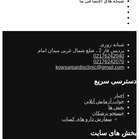
شبکه های اجتماعی ما
شبانه روزی
پردیس فاز 2 ، ضلع شمال غربی میدان امام
02176242040
02176242070
kowsarpardisclinic@gmail.com
دسترسی سریع
اخبار
جواب آزمایش آنلاین
بخش ها
جستجو پزشکان
سفارش دارو های کمیاب
بخش های سایت