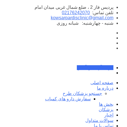
پرش
پردیس فاز 2 ، ضلع شمال غربی میدان امام
به
تلفن تماس:
02176242070
محتوا
kowsarpardisclinic@gmail.com
شنبه - چهارشنبه:
شبانه روزی
جواب آزمایش آنلاین
صفحه اصلی
درباره ما
جستجو پزشکان طرح
سفارش دارو های کمیاب
بخش ها
پزشکان
اخبار
سوالات متداول
تماس با ما