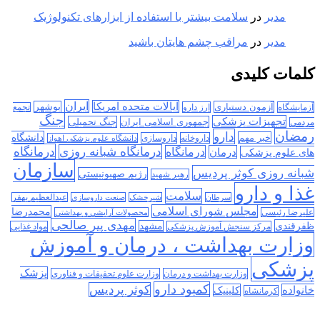
مدیر
در
سلامت بیشتر با استفاده از ابزارهای تکنولوژیک
مدیر
در
مراقب چشم هایتان باشید
کلمات کلیدی
ایران
ایالات متحده امریکا
آزمون دستیاری
بوشهر
آزمایشگاه
ارز دارو
تجمع
جنگ
تجهیزات پزشکی
جمهوری اسلامی ایران
جنگ تحمیلی
مردمی
رمضان
دارو
دانشگاه
خبر مهم
داروخانه
داروسازی
دانشگاه علوم پزشکی اهواز
درمانگاه
درمانگاه شبانه روزی
درمان
درمانگاه
های علوم پزشکی
سازمان
شبانه روزی کوثر پردیس
رژیم صهیونیستی
رهبر شهید
غذا و دارو
سلامت
سرطان
شیرخشک
صنعت داروسازی
عبدالعظیم بهفر
مجلس شورای اسلامی
محمدرضا
علیرضا رئیسی
محصولات آرایشی و بهداشتی
مهدی پیر صالحی
ظفرقندی
مشهد
مرکز سنجش آموزش پزشکی
مواد غذایی
وزارت بهداشت ، درمان و آموزش
پزشکی
پزشک
وزارت بهداشت و درمان
وزارت علوم تحقیقات و فناوری
کمبود دارو
کوثر پردیس
خانواده
کلینیک
کرمانشاه