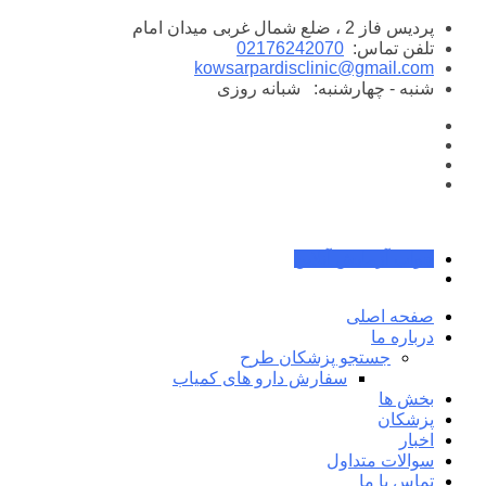
پرش
پردیس فاز 2 ، ضلع شمال غربی میدان امام
به
تلفن تماس:
02176242070
محتوا
kowsarpardisclinic@gmail.com
شنبه - چهارشنبه:
شبانه روزی
جواب آزمایش آنلاین
صفحه اصلی
درباره ما
جستجو پزشکان طرح
سفارش دارو های کمیاب
بخش ها
پزشکان
اخبار
سوالات متداول
تماس با ما