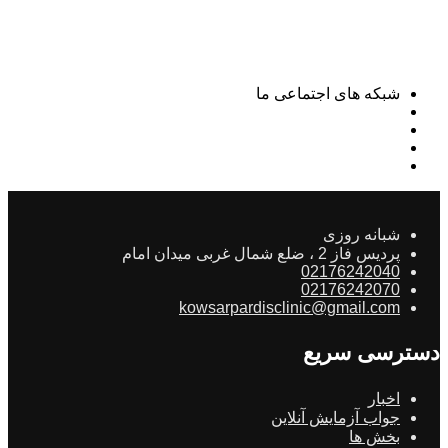
شبکه های اجتماعی ما
شبانه روزی
پردیس فاز 2 ، ضلع شمال غربی میدان امام
02176242040
02176242070
kowsarpardisclinic@gmail.com
دسترسی سریع
اخبار
جواب آزمایش آنلاین
بخش ها