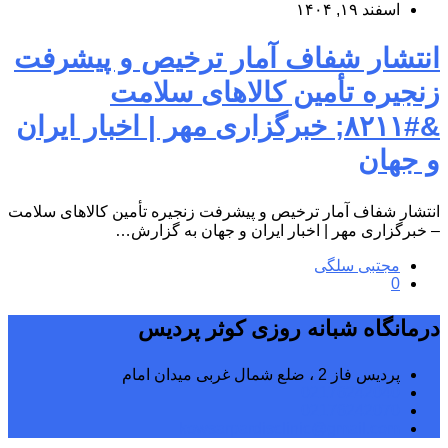
اسفند ۱۹, ۱۴۰۴
انتشار شفاف آمار ترخیص و پیشرفت
زنجیره تأمین کالاهای سلامت
&#۸۲۱۱; خبرگزاری مهر | اخبار ایران
و جهان
انتشار شفاف آمار ترخیص و پیشرفت زنجیره تأمین کالاهای سلامت
– خبرگزاری مهر | اخبار ایران و جهان به گزارش…
مجتبی سلگی
0
درمانگاه شبانه روزی کوثر پردیس
پردیس فاز 2 ، ضلع شمال غربی میدان امام
02176242040
02176242070
kowsarpardisclinic@gmail.com