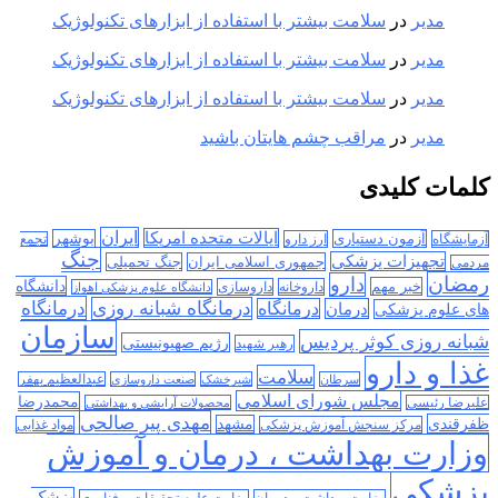
مدیر
در
سلامت بیشتر با استفاده از ابزارهای تکنولوژیک
مدیر
در
سلامت بیشتر با استفاده از ابزارهای تکنولوژیک
مدیر
در
سلامت بیشتر با استفاده از ابزارهای تکنولوژیک
مدیر
در
مراقب چشم هایتان باشید
کلمات کلیدی
ایران
ایالات متحده امریکا
آزمون دستیاری
بوشهر
آزمایشگاه
ارز دارو
تجمع
جنگ
تجهیزات پزشکی
جمهوری اسلامی ایران
جنگ تحمیلی
مردمی
رمضان
دارو
دانشگاه
خبر مهم
داروخانه
داروسازی
دانشگاه علوم پزشکی اهواز
درمانگاه
درمانگاه شبانه روزی
درمان
درمانگاه
های علوم پزشکی
سازمان
شبانه روزی کوثر پردیس
رژیم صهیونیستی
رهبر شهید
غذا و دارو
سلامت
سرطان
شیرخشک
صنعت داروسازی
عبدالعظیم بهفر
مجلس شورای اسلامی
محمدرضا
علیرضا رئیسی
محصولات آرایشی و بهداشتی
مهدی پیر صالحی
ظفرقندی
مشهد
مرکز سنجش آموزش پزشکی
مواد غذایی
وزارت بهداشت ، درمان و آموزش
پزشکی
پزشک
وزارت بهداشت و درمان
وزارت علوم تحقیقات و فناوری