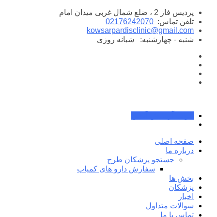
پرش
پردیس فاز 2 ، ضلع شمال غربی میدان امام
به
تلفن تماس:
02176242070
محتوا
kowsarpardisclinic@gmail.com
شنبه - چهارشنبه:
شبانه روزی
جواب آزمایش آنلاین
صفحه اصلی
درباره ما
جستجو پزشکان طرح
سفارش دارو های کمیاب
بخش ها
پزشکان
اخبار
سوالات متداول
تماس با ما