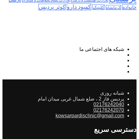
کمبود دارو
کوثر پردیس
خانواده
کلینیک
کرمانشاه
شبکه های اجتماعی ما
شبانه روزی
پردیس فاز 2 ، ضلع شمال غربی میدان امام
02176242040
02176242070
kowsarpardisclinic@gmail.com
دسترسی سریع