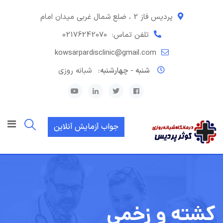
رش
ه
پردیس فاز 2 ، ضلع شمال غربی میدان امام
حتوا
تلفن تماس:
02176242070
kowsarpardisclinic@gmail.com
شنبه - چهارشنبه:
شبانه روزی
جواب آزمایش آنلاین
کشته و زخمی