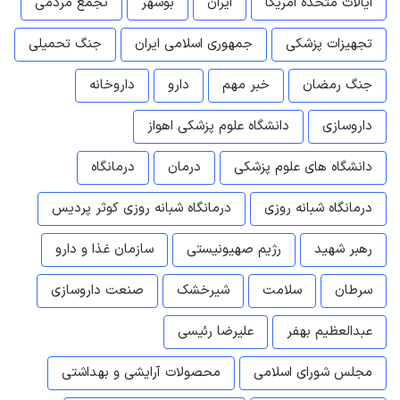
ایالات متحده امریکا
ایران
بوشهر
تجمع مردمی
تجهیزات پزشکی
جمهوری اسلامی ایران
جنگ تحمیلی
جنگ رمضان
خبر مهم
دارو
داروخانه
داروسازی
دانشگاه علوم پزشکی اهواز
دانشگاه های علوم پزشکی
درمان
درمانگاه
درمانگاه شبانه روزی
درمانگاه شبانه روزی کوثر پردیس
رهبر شهید
رژیم صهیونیستی
سازمان غذا و دارو
سرطان
سلامت
شیرخشک
صنعت داروسازی
عبدالعظیم بهفر
علیرضا رئیسی
مجلس شورای اسلامی
محصولات آرایشی و بهداشتی