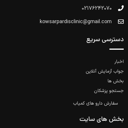
02176242070
kowsarpardisclinic@gmail.com
دسترسی سریع
اخبار
جواب آزمایش آنلاین
بخش ها
جستجو پزشکان
سفارش دارو های کمیاب
بخش های سایت