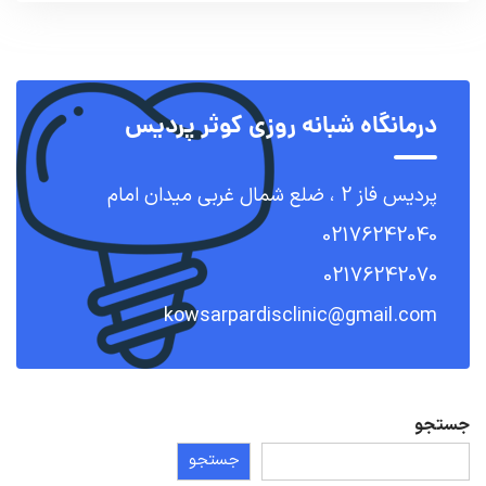
درمانگاه شبانه روزی کوثر پردیس
پردیس فاز 2 ، ضلع شمال غربی میدان امام
02176242040
02176242070
kowsarpardisclinic@gmail.com
جستجو
جستجو