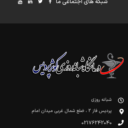
شبکه های اجتماعی ما
شبانه روزی
پردیس فاز 2 ، ضلع شمال غربی میدان امام
02176242040