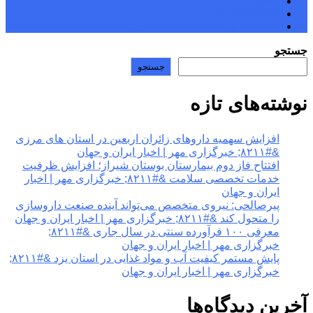
02176242040
02176242070
kowsarpardisclinic@gmail.com
جستجو
جستجو
نوشته‌های تازه
افزایش سهمیه داروهای زائران اربعین در استان های مرزی
&#۸۲۱۱; خبرگزاری مهر | اخبار ایران و جهان
افتتاح فاز دوم بیمارستان بوستان شیراز؛ افزایش ظرفیت
خدمات تخصصی سلامت &#۸۲۱۱; خبرگزاری مهر | اخبار
ایران و جهان
پیرصالحی: نیروی متخصص می‌تواند آینده صنعت داروسازی
را متحول کند &#۸۲۱۱; خبرگزاری مهر | اخبار ایران و جهان
معرفی ۱۰۰ فرآورده سنتی در سال جاری &#۸۲۱۱;
خبرگزاری مهر | اخبار ایران و جهان
پایش مستمر کیفیت آب و مواد غذایی در استان یزد &#۸۲۱۱;
خبرگزاری مهر | اخبار ایران و جهان
آخرین دیدگاه‌ها