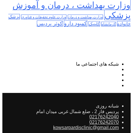
وزارت بهداشت ، درمان و آموزش
پزشکی
پزشک
وزارت بهداشت و درمان
وزارت علوم تحقیقات و فناوری
کمبود دارو
کوثر پردیس
خانواده
کلینیک
کرمانشاه
شبکه های اجتماعی ما
شبانه روزی
پردیس فاز 2 ، ضلع شمال غربی میدان امام
02176242040
02176242070
kowsarpardisclinic@gmail.com