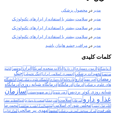
مدیر
در
محصول پزشکی
مدیر
در
سلامت بیشتر با استفاده از ابزارهای تکنولوژیک
مدیر
در
سلامت بیشتر با استفاده از ابزارهای تکنولوژیک
مدیر
در
سلامت بیشتر با استفاده از ابزارهای تکنولوژیک
مدیر
در
مراقب چشم هایتان باشید
کلمات کلیدی
ایران
ایالات متحده امریکا
آزمون دستیاری
بوشهر
آزمایشگاه
ارز دارو
تجمع
جنگ
تجهیزات پزشکی
جمهوری اسلامی ایران
جنگ تحمیلی
مردمی
رمضان
دارو
دانشگاه
خبر مهم
داروخانه
داروسازی
دانشگاه علوم پزشکی اهواز
درمانگاه
درمانگاه شبانه روزی
درمان
درمانگاه
های علوم پزشکی
سازمان
شبانه روزی کوثر پردیس
رژیم صهیونیستی
رهبر شهید
غذا و دارو
سلامت
سرطان
شیرخشک
صنعت داروسازی
عبدالعظیم بهفر
مجلس شورای اسلامی
محمدرضا
علیرضا رئیسی
محصولات آرایشی و بهداشتی
مهدی پیر صالحی
ظفرقندی
مشهد
مرکز سنجش آموزش پزشکی
مواد غذایی