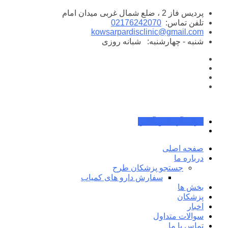
پرش
پردیس فاز 2 ، ضلع شمال غربی میدان امام
به
تلفن تماس:
02176242070
محتوا
kowsarpardisclinic@gmail.com
شنبه - چهارشنبه:
شبانه روزی
جواب آزمایش آنلاین
صفحه اصلی
درباره ما
جستجو پزشکان طرح
سفارش دارو های کمیاب
بخش ها
پزشکان
اخبار
سوالات متداول
تماس با ما