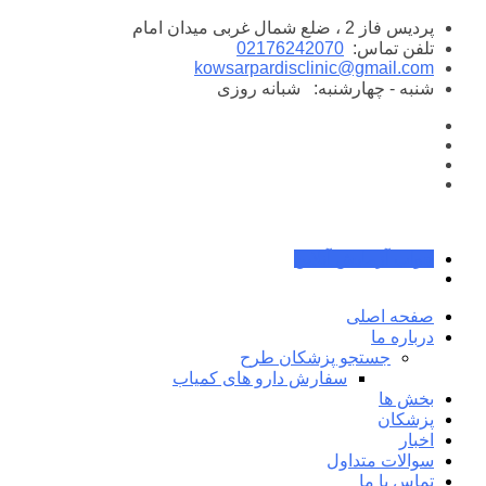
پرش
پردیس فاز 2 ، ضلع شمال غربی میدان امام
به
تلفن تماس:
02176242070
محتوا
kowsarpardisclinic@gmail.com
شنبه - چهارشنبه:
شبانه روزی
جواب آزمایش آنلاین
صفحه اصلی
درباره ما
جستجو پزشکان طرح
سفارش دارو های کمیاب
بخش ها
پزشکان
اخبار
سوالات متداول
تماس با ما