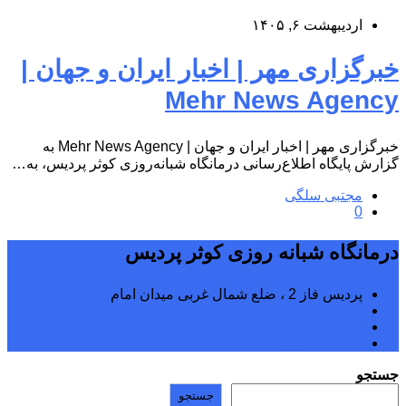
اردیبهشت ۶, ۱۴۰۵
خبرگزاری مهر | اخبار ایران و جهان |
Mehr News Agency
خبرگزاری مهر | اخبار ایران و جهان | Mehr News Agency به
گزارش پایگاه اطلاع‌رسانی درمانگاه شبانه‌روزی کوثر پردیس، به…
مجتبی سلگی
0
درمانگاه شبانه روزی کوثر پردیس
پردیس فاز 2 ، ضلع شمال غربی میدان امام
02176242040
02176242070
kowsarpardisclinic@gmail.com
جستجو
جستجو