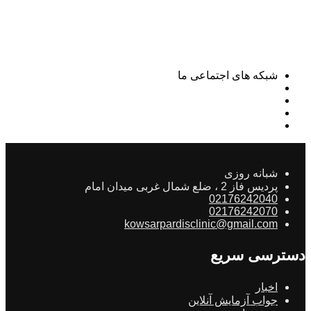
شبکه های اجتماعی ما
شبانه روزی
پردیس فاز 2 ، ضلع شمال غربی میدان امام
02176242040
02176242070
kowsarpardisclinic@gmail.com
دسترسی سریع
اخبار
جواب آزمایش آنلاین