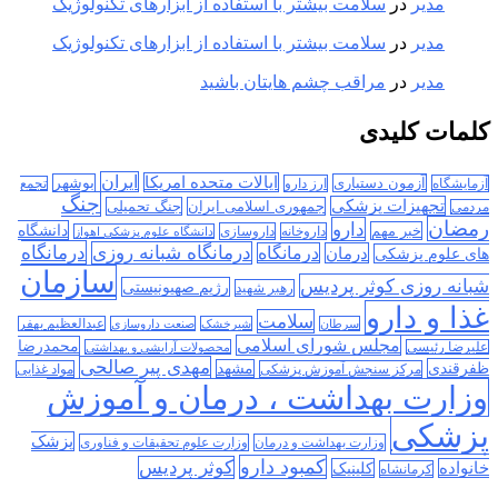
مدیر
در
سلامت بیشتر با استفاده از ابزارهای تکنولوژیک
مدیر
در
سلامت بیشتر با استفاده از ابزارهای تکنولوژیک
مدیر
در
مراقب چشم هایتان باشید
کلمات کلیدی
ایران
ایالات متحده امریکا
آزمون دستیاری
بوشهر
آزمایشگاه
ارز دارو
تجمع
جنگ
تجهیزات پزشکی
جمهوری اسلامی ایران
جنگ تحمیلی
مردمی
رمضان
دارو
دانشگاه
خبر مهم
داروخانه
داروسازی
دانشگاه علوم پزشکی اهواز
درمانگاه
درمانگاه شبانه روزی
درمان
درمانگاه
های علوم پزشکی
سازمان
شبانه روزی کوثر پردیس
رژیم صهیونیستی
رهبر شهید
غذا و دارو
سلامت
سرطان
شیرخشک
صنعت داروسازی
عبدالعظیم بهفر
مجلس شورای اسلامی
محمدرضا
علیرضا رئیسی
محصولات آرایشی و بهداشتی
مهدی پیر صالحی
ظفرقندی
مشهد
مرکز سنجش آموزش پزشکی
مواد غذایی
وزارت بهداشت ، درمان و آموزش
پزشکی
پزشک
وزارت بهداشت و درمان
وزارت علوم تحقیقات و فناوری
کمبود دارو
کوثر پردیس
خانواده
کلینیک
کرمانشاه