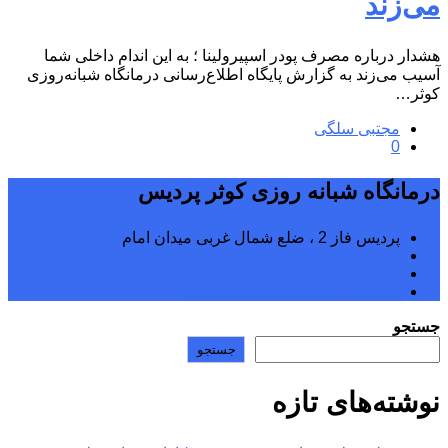
می‌زند
هشدار درباره مصرف پودر اسپیرولینا ؛ به این اندام داخلی شما
آسیب می‌زند به گزارش پایگاه اطلاع‌رسانی درمانگاه شبانه‌روزی
کوثر…
مجتبی سلگی
0
درمانگاه شبانه روزی کوثر پردیس
پردیس فاز 2 ، ضلع شمال غربی میدان امام
02176242040
02176242070
kowsarpardisclinic@gmail.com
جستجو
جستجو
نوشته‌های تازه