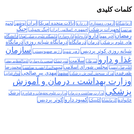
کلمات کلیدی
ایران
ایالات متحده امریکا
آزمون دستیاری
بوشهر
آزمایشگاه
ارز دارو
تجمع
جنگ
تجهیزات پزشکی
جمهوری اسلامی ایران
جنگ تحمیلی
مردمی
رمضان
دارو
دانشگاه
خبر مهم
داروخانه
داروسازی
دانشگاه علوم پزشکی اهواز
درمانگاه
درمانگاه شبانه روزی
درمان
درمانگاه
های علوم پزشکی
سازمان
شبانه روزی کوثر پردیس
رژیم صهیونیستی
رهبر شهید
غذا و دارو
سلامت
سرطان
شیرخشک
صنعت داروسازی
عبدالعظیم بهفر
مجلس شورای اسلامی
محمدرضا
علیرضا رئیسی
محصولات آرایشی و بهداشتی
مهدی پیر صالحی
ظفرقندی
مشهد
مرکز سنجش آموزش پزشکی
مواد غذایی
وزارت بهداشت ، درمان و آموزش
پزشکی
پزشک
وزارت بهداشت و درمان
وزارت علوم تحقیقات و فناوری
کمبود دارو
کوثر پردیس
خانواده
کلینیک
کرمانشاه