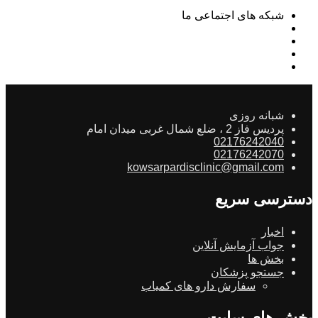
شبکه های اجتماعی ما
شبانه روزی
پردیس فاز 2 ، ضلع شمال غربی میدان امام
02176242040
02176242070
kowsarpardisclinic@gmail.com
دسترسی سریع
اخبار
جواب آزمایش آنلاین
بخش ها
جستجو پزشکان
سفارش دارو های کمیاب
بخش های سایت