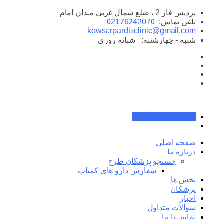
پرش
پردیس فاز 2 ، ضلع شمال غربی میدان امام
به
تلفن تماس:
02176242070
محتوا
kowsarpardisclinic@gmail.com
شنبه - چهارشنبه:
شبانه روزی
جواب آزمایش آنلاین
صفحه اصلی
درباره ما
جستجو پزشکان طرح
سفارش دارو های کمیاب
بخش ها
پزشکان
اخبار
سوالات متداول
تماس با ما