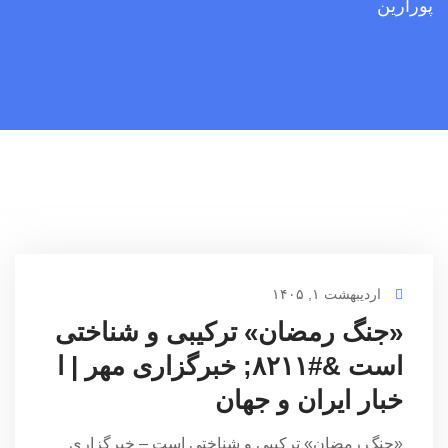
پورآرین
اردیبهشت ۱, ۱۴۰۵
«جنگ رمضان» ترکیبی و شناختی
است &#۸۲۱۱; خبرگزاری مهر | ا
خبار ایران و جهان
«جنگ رمضان» ترکیبی و شناختی است – خبرگزاری