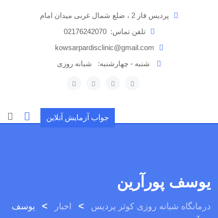
رش
پردیس فاز 2 ، ضلع شمال غربی میدان امام
ه
حتوا
تلفن تماس:
02176242070
kowsarpardisclinic@gmail.com
شنبه - چهارشنبه:
شبانه روزی
جواب آزمایش آنلاین
یوسف پورآرین
>
>
درمانگاه شبانه روزی کوثر پردیس
اخبار
یوسف