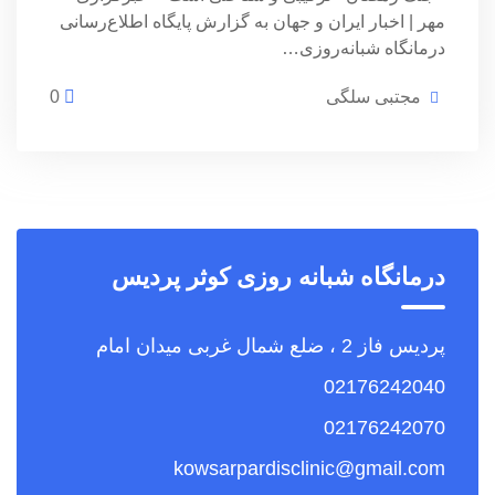
مهر | اخبار ایران و جهان به گزارش پایگاه اطلاع‌رسانی
درمانگاه شبانه‌روزی…
مجتبی سلگی
0
درمانگاه شبانه روزی کوثر پردیس
پردیس فاز 2 ، ضلع شمال غربی میدان امام
02176242040
02176242070
kowsarpardisclinic@gmail.com