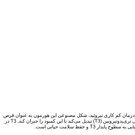
 نمی‌شود. به همین دلیل برای درمان کم کاری تیروئید، شکل مصنوعی این هورمون به عنوان قرص
تیروئید کم کار با نام لووتیروکسین به صورت خوراکی تجویز می‌شود. بدن T4 مصنوعی را دریافت کرده و آن را به فرم فعال زیستی خود یعنی تری‌یدوتیرونین (T3) تبدیل می‌کند تا این کمبود را جبران کند. T3 در
 حفظ سلامت حیاتی است.