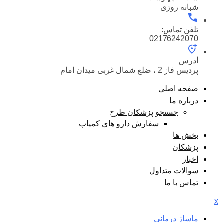
شبانه روزی
تلفن تماس:
02176242070
آدرس
پردیس فاز 2 ، ضلع شمال غربی میدان امام
صفحه اصلی
درباره ما
جستجو پزشکان طرح
سفارش دارو های کمیاب
بخش ها
پزشکان
اخبار
سوالات متداول
تماس با ما
x
ماساژ درمانی