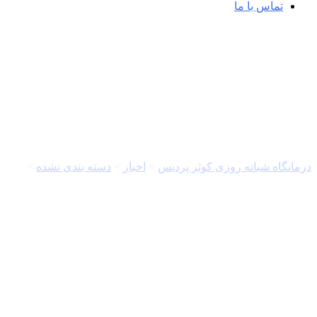
تماس با ما
آیا کم کاری تیروئید بدون قر
درمانگاه شبانه روزی کوثر پردیس
>
اخبار
>
دسته بندی نشده
>
آیا ک