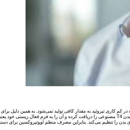
تولید شده توسط غده تیروئید، تیروکسین (T4) است که در کم کاری تیروئید به مقدار کافی تولید
ظیم می‌کند. بنابراین مصرف منظم لووتیروکسین برای دستیابی به سطوح پایدار T3 و