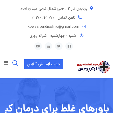
رش
ه
پردیس فاز 2 ، ضلع شمال غربی میدان امام
حتوا
تلفن تماس:
02176242070
kowsarpardisclinic@gmail.com
شنبه - چهارشنبه:
شبانه روزی
جواب آزمایش آنلاین
باورهای غلط برای درمان کب