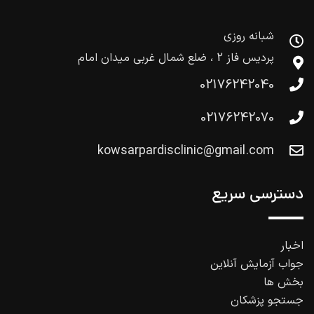
شبانه روزی
پردیس فاز 2 ، ضلع شمال غربی میدان امام
02176242040
02176242070
kowsarpardisclinic@gmail.com
دسترسی سریع
اخبار
جواب آزمایش آنلاین
بخش ها
جستجو پزشکان