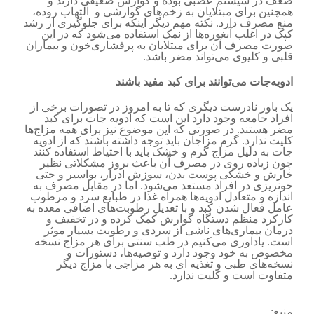
ضعف در سیستم عصبی بوده و گوارش ضعیفی دارند و
همچنین برای مبتلایان به زخم‌های گوارشی و التهاب روده،
منع مصرف دارد. نکته مهم دیگر اینکه برای جلوگیری از رشد
کپک در اغلب آبغوره‌ها از نمک استفاده می‌شود که در این
صورت مصرف آن برای مبتلایان به پرفشاری‌خون و بیماران
قلبی و کلیوی می‌تواند مضر باشد.
ادویه‌جات می‌توانند برای کبد مفید باشند
یک باور نادرست دیگری که تا به امروز در تصورات برخی از
افراد جامعه وجود دارد این است که ادویه جات برای کبد
مضر هستند. در صورتی که این موضوع نیز برای همه مزاج‌ها
کلیت ندارد. گرم مزاجان باید توجه داشته باشند که از ادویه
جات به دلیل مزاج گرم و خشک باید با احتیاط استفاده کنند
چون زیاده روی در مصرف آن باعث بروز مشکلاتی نظیر
خارش و خشکی پوست بدن، سوزش ادرار، بواسیر و حتی
خونریزی در افراد مستعد می‌شود. اما در مقابل مصرف به
اندازه و متعادل ادویه‌ها همراه غذا در طبایع سرد و مرطوب
عامل فعال شدن کبد و با تعدیل رطوبت‌های اضافی معده به
کارکرد منظم دستگاه گوارش کمک کرده و در تخفیف و
درمان بیماری‌های ناشی از سردی و رطوبت بسیار موثر
است. یاداوری می‌کنیم در طب سنتی برای هر مزاج نسخه
مخصوص به خود وجود دارد و توصیه‌ها، دستورات و
نسخه‌های طبی و تغذیه ای به هر مزاجی با مزاج دیگر
متفاوت است و کلیت ندارد.
منبع: