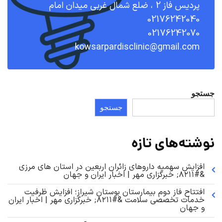
پردیس فاز 2 ، ضلع شمال غربی میدان امام
02176242040
02176242070
kowsarpardisclinic@gmail.com
جستجو
جستجو
نوشته‌های تازه
افزایش سهمیه داروهای زائران اربعین در استان های مرزی
&#۸۲۱۱; خبرگزاری مهر | اخبار ایران و جهان
افتتاح فاز دوم بیمارستان بوستان شیراز؛ افزایش ظرفیت
خدمات تخصصی سلامت &#۸۲۱۱; خبرگزاری مهر | اخبار ایران
و جهان