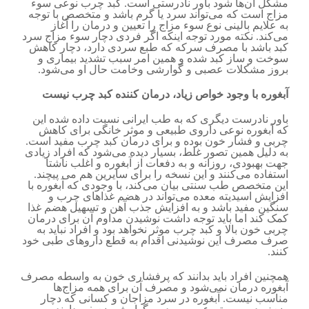
مشکل آن‌ها شود باور نادرستی است. کبد چرب نوعی سوء
مزاج است که می‌تواند سرد یا گرم باشد و متخصص با توجه
به علایم بالینی نوع سوء مزاج را تعیین و درمان را آغاز
می‌کند. نکته مورد توجه اینکه اگر فردی دچار سوء مزاج سرد
کبد باشد با مصرف سرکه که طبع سردی دارد، دچار کاهش
سوخت و ساز کبد شده و همین امر سبب تشدید بیماری و
بروز مشکلات عصبی و گوارشی وخامت حال او می‌شود.
آبغوره با وجود خواص زیاد، درمان کننده کبد چرب نیست
باور نادرست دیگری که به طب ایرانی نسبت داده شده این
که آبغوره نوعی داروی طبیعی و موثر خانگی برای کاهش
چربی و فشار خون بوده و برای درمان کبد چرب مفید است.
به دلیل همین تصور غلط، بسیار دیده می‌شود که افراد زیادی
جهت بهبودی، روزانه و به دفعات از آبغوره و اغلب ناشتا
استفاده می‌کنند و این نسخه را برای سایرین هم می پیچند.
این متخصص طب سنتی بیان می‌کند، با وجودی که آبغوره با
افزایش اسیدیته معده می‌تواند در هضم غذاهای چرب و
سنگین مفید باشد و به افزایش جذب آهن و تسهیل هضم غذا
کمک کند اما باید توجه داشت نوشیدن مداوم آن برای درمان
چربی خون بالا و کبد چرب موثر نخواهد بود و افراد نباید به
صرف مصرف این نوشیدنی اقدام به قطع داروهای طبی خود
کنند.
همچنین افراد باید بدانند که پرفشاری خون به واسطه مصرف
آبغوره درمان نمی‌شود و مصرف آن برای همه مزاج‌ها
مناسب نیست. آبغوره در سرد مزاجان و کسانی که دچار