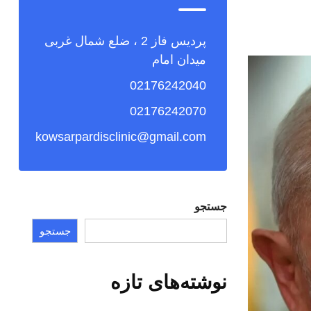
پردیس فاز 2 ، ضلع شمال غربی
میدان امام
02176242040
02176242070
kowsarpardisclinic@gmail.com
جستجو
جستجو
نوشته‌های تازه