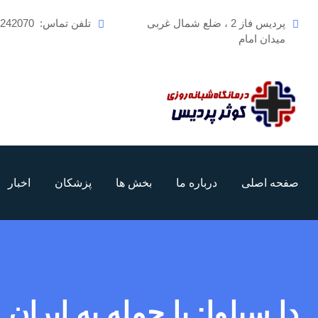
رش
پردیس فاز 2 ، ضلع شمال غربی
تلفن تماس:
6242070
ه
میدان امام
حتوا
صفحه اصلی
درباره ما
بخش ها
پزشکان
اخبار