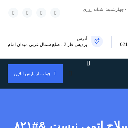
 - چهارشنبه:
شبانه روزی
x
آدرس
021
پردیس فاز 2 ، ضلع شمال غربی میدان امام
جواب آزمایش آنلاین
دا سیلوا: با حمله به ایران و کوبا مخالفم؛ تهران دنبال سلاح اتمی نیست &#۸۲۱