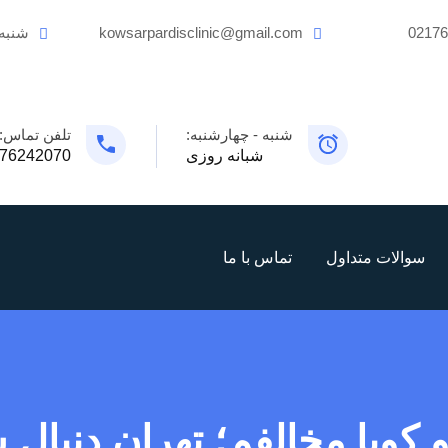
0217
kowsarpardisclinic@gmail.com
شنبه
شنبه - چهارشنبه:
تلفن تماس:
شبانه روزی
76242070
سوالات متداول
تماس با ما