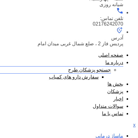
شبانه روزی
تلفن تماس:
02176242070
آدرس
پردیس فاز 2 ، ضلع شمال غربی میدان امام
صفحه اصلی
درباره ما
جستجو پزشکان طرح
سفارش دارو های کمیاب
بخش ها
پزشکان
اخبار
سوالات متداول
تماس با ما
x
ماساژ درمانی