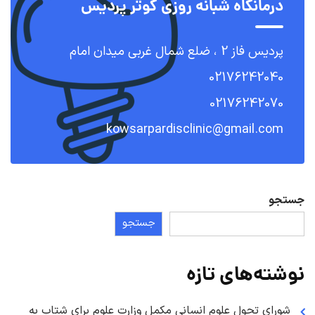
درمانگاه شبانه روزی کوثر پردیس
پردیس فاز 2 ، ضلع شمال غربی میدان امام
02176242040
02176242070
kowsarpardisclinic@gmail.com
جستجو
جستجو
نوشته‌های تازه
شورای تحول علوم انسانی مکمل وزارت علوم برای شتاب به