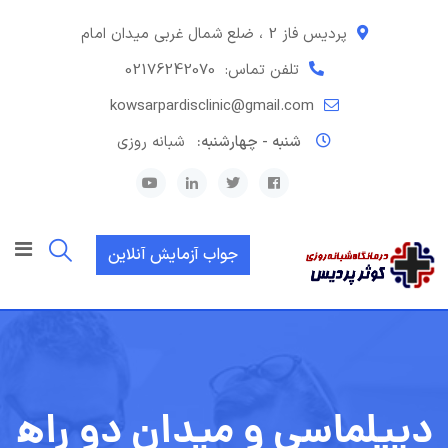
رش
ه
پردیس فاز 2 ، ضلع شمال غربی میدان امام
حتوا
تلفن تماس:
02176242070
kowsarpardisclinic@gmail.com
شنبه - چهارشنبه:
شبانه روزی
جواب آزمایش آنلاین
دیپلماسی و میدان دو راه