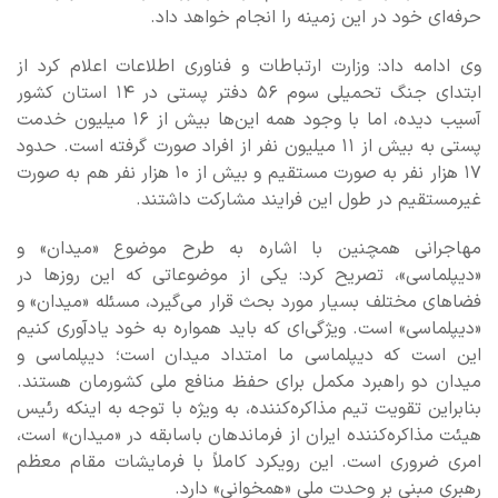
حرفه‌ای خود در این زمینه را انجام خواهد داد.
وی ادامه داد: وزارت ارتباطات و فناوری اطلاعات اعلام کرد از
ابتدای جنگ تحمیلی سوم ۵۶ دفتر پستی در ۱۴ استان کشور
آسیب دیده، اما با وجود همه این‌ها بیش از ۱۶ میلیون خدمت
پستی به بیش از ۱۱ میلیون نفر از افراد صورت گرفته است. حدود
۱۷ هزار نفر به‌ صورت مستقیم و بیش از ۱۰ هزار نفر هم به‌ صورت
غیرمستقیم در طول این فرایند مشارکت داشتند.
مهاجرانی همچنین با اشاره به طرح موضوع «میدان» و
«دیپلماسی»، تصریح کرد: یکی از موضوعاتی که این روزها در
فضاهای مختلف بسیار مورد بحث قرار می‌گیرد، مسئله «میدان» و
«دیپلماسی» است. ویژگی‌ای که باید همواره به خود یادآوری کنیم
این است که دیپلماسی ما امتداد میدان است؛ دیپلماسی و
میدان دو راهبرد مکمل برای حفظ منافع ملی کشورمان هستند.
بنابراین تقویت تیم مذاکره‌کننده، به‌ ویژه با توجه به اینکه رئیس
هیئت مذاکره‌کننده ایران از فرماندهان باسابقه در «میدان» است،
امری ضروری است. این رویکرد کاملاً با فرمایشات مقام معظم
رهبری مبنی بر وحدت ملی «همخوانی» دارد.