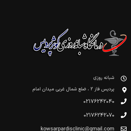
شبانه روزی
پردیس فاز 2 ، ضلع شمال غربی میدان امام
02176242040
02176242070
kowsarpardisclinic@gmail.com