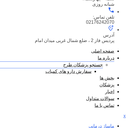
شبانه روزی
تلفن تماس:
02176242070
آدرس
پردیس فاز 2 ، ضلع شمال غربی میدان امام
صفحه اصلی
درباره ما
جستجو پزشکان طرح
سفارش دارو های کمیاب
بخش ها
پزشکان
اخبار
سوالات متداول
تماس با ما
x
ماساژ درمانی