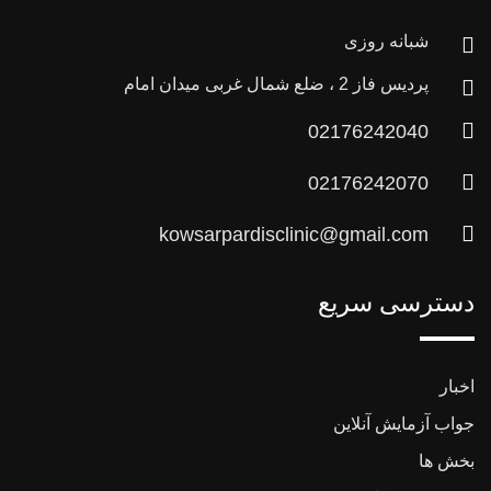
شبانه روزی
پردیس فاز 2 ، ضلع شمال غربی میدان امام
02176242040
02176242070
kowsarpardisclinic@gmail.com
دسترسی سریع
اخبار
جواب آزمایش آنلاین
بخش ها