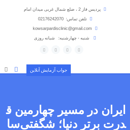
رش
پردیس فاز 2 ، ضلع شمال غربی میدان امام
ه
حتوا
تلفن تماس:
02176242070
kowsarpardisclinic@gmail.com
شنبه - چهارشنبه:
شبانه روزی
جواب آزمایش آنلاین
ایران در مسیر چهارمین ق
درت برتر دنیا؛ شگفتی‌سا