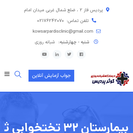
رش
ه
پردیس فاز 2 ، ضلع شمال غربی میدان امام
حتوا
تلفن تماس:
02176242070
kowsarpardisclinic@gmail.com
شنبه - چهارشنبه:
شبانه روزی
جواب آزمایش آنلاین
بیمارستان ۳۲ تختخوابی ث