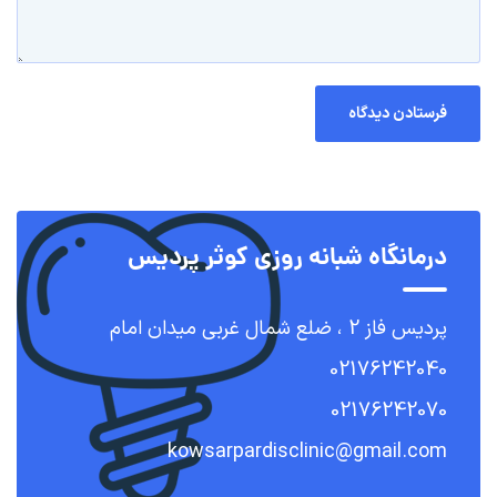
درمانگاه شبانه روزی کوثر پردیس
پردیس فاز 2 ، ضلع شمال غربی میدان امام
02176242040
02176242070
kowsarpardisclinic@gmail.com