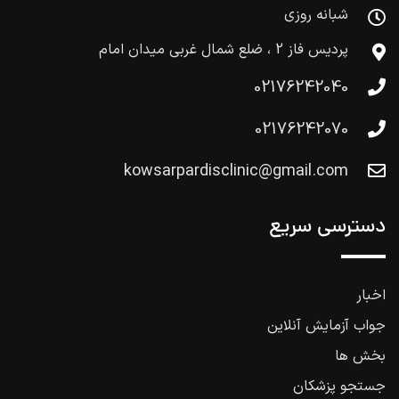
شبانه روزی
پردیس فاز 2 ، ضلع شمال غربی میدان امام
02176242040
02176242070
kowsarpardisclinic@gmail.com
دسترسی سریع
اخبار
جواب آزمایش آنلاین
بخش ها
جستجو پزشکان