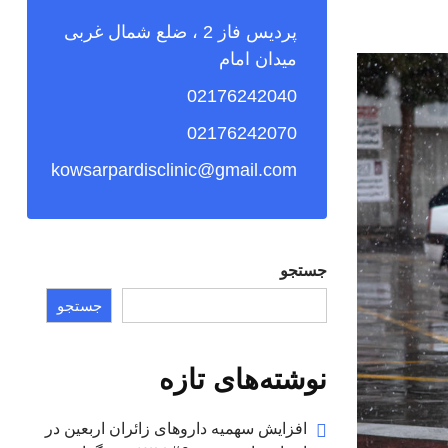
پردیس فاز 2 ، ضلع شمال غربی
میدان امام
02176242040
02176242070
kowsarpardisclinic@gmail.com
جستجو
جستجو
نوشته‌های تازه
افزایش سهمیه داروهای زائران اربعین در