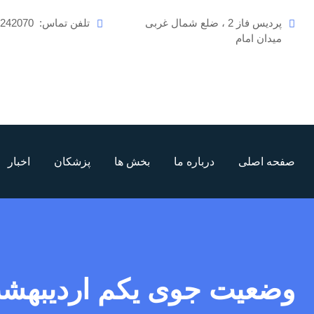
رش
پردیس فاز 2 ، ضلع شمال غربی
تلفن تماس:
6242070
ه
میدان امام
حتوا
صفحه اصلی
درباره ما
بخش ها
پزشکان
اخبار
وضعیت جوی یکم اردیبهش