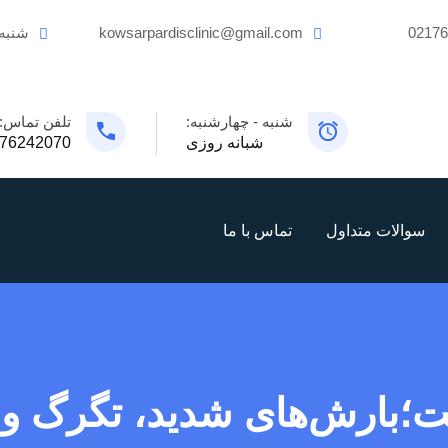
0217
kowsarpardisclinic@gmail.com
شنبه
شنبه - چهارشنبه:
تلفن تماس:
شبانه روزی
76242070
سوالات متداول
تماس با ما
ت؛بارش‌های شدید، تگرگ و