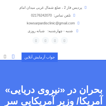
رش
پردیس فاز 2 ، ضلع شمال غربی میدان امام
ه
حتوا
تلفن تماس:
02176242070
kowsarpardisclinic@gmail.com
شنبه - چهارشنبه:
شبانه روزی
جواب آزمایش آنلاین
بحران در «نیروی دریایی»
آمریکا/ وزیر آمریکایی سر