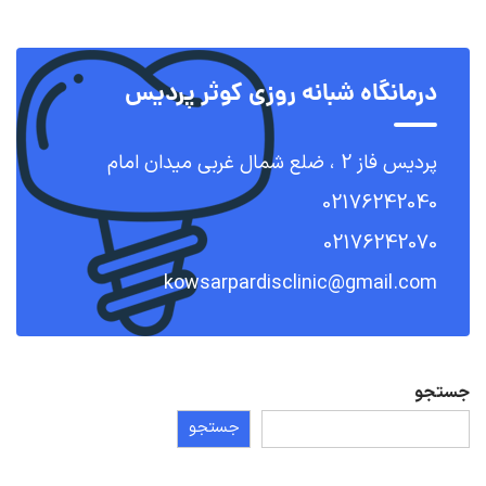
درمانگاه شبانه روزی کوثر پردیس
پردیس فاز 2 ، ضلع شمال غربی میدان امام
02176242040
02176242070
kowsarpardisclinic@gmail.com
جستجو
جستجو