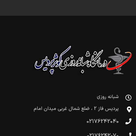
شبانه روزی
پردیس فاز 2 ، ضلع شمال غربی میدان امام
02176242040
02176242070