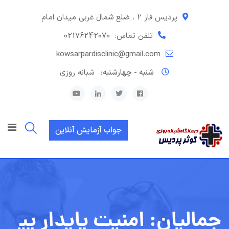
رش
ه
پردیس فاز 2 ، ضلع شمال غربی میدان امام
حتوا
تلفن تماس:
02176242070
kowsarpardisclinic@gmail.com
شنبه - چهارشنبه:
شبانه روزی
جواب آزمایش آنلاین
جمالیان: امنیت پایدار پی