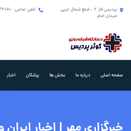
رش
پردیس فاز 2 ، ضلع شمال غربی
تلفن تماس:
42070
ه
میدان امام
حتوا
صفحه اصلی
درباره ما
بخش ها
پزشکان
اخبار
خبرگزاری مهر | اخبار ایران و جهان | ency