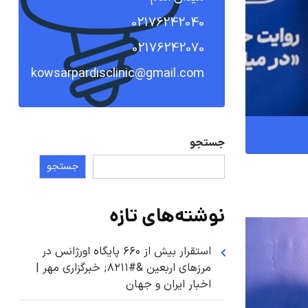
02176242040
02176242070
kowsarpardisclinic@gmail.com
جستجو
جستجو
نوشته‌های تازه
استقرار بیش از ۶۶۰ پایگاه اورژانس در
مرزهای اربعین &#۸۲۱۱; خبرگزاری مهر |
اخبار ایران و جهان