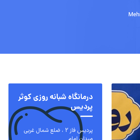
درمانگاه شبانه روزی کوثر
پردیس
پردیس فاز 2 ، ضلع شمال غربی
میدان امام