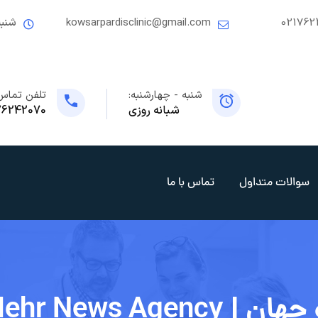
021762
kowsarpardisclinic@gmail.com
شنبه
شنبه - چهارشنبه:
تلفن تماس
شبانه روزی
76242070
سوالات متداول
تماس با ما
Mehr News Ag