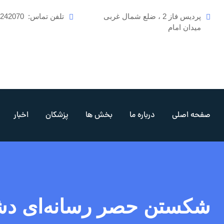
رش
پردیس فاز 2 ، ضلع شمال غربی
تلفن تماس:
6242070
ه
میدان امام
حتوا
صفحه اصلی
درباره ما
بخش ها
پزشکان
اخبار