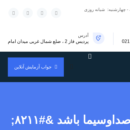
 - چهارشنبه:
شبانه روزی
x
آدرس
021
پردیس فاز 2 ، ضلع شمال غربی میدان امام
جواب آزمایش آنلاین
شکستن حصر رسانه‌ای دشمن از مأموریت‌های اصلی صداوسیما باشد &#۸۲۱۱;