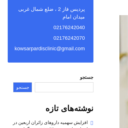
پردیس فاز 2 ، ضلع شمال غربی
میدان امام
02176242040
02176242070
kowsarpardisclinic@gmail.com
جستجو
جستجو
نوشته‌های تازه
افزایش سهمیه داروهای زائران اربعین در