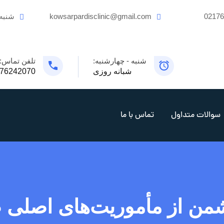
0217
kowsarpardisclinic@gmail.com
شنبه
شنبه - چهارشنبه:
تلفن تماس:
شبانه روزی
76242070
سوالات متداول
تماس با ما