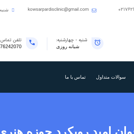
kowsarpardisclinic@gmail.com
021762
شنبه
شنبه - چهارشنبه:
تلفن تماس:
شبانه روزی
76242070
سوالات متداول
تماس با ما
وان امید رویکرد حوزه هن