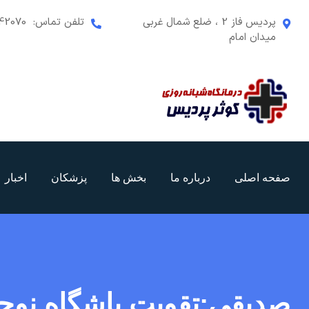
رش
پردیس فاز 2 ، ضلع شمال غربی
تلفن تماس:
42070
ه
میدان امام
حتوا
صفحه اصلی
درباره ما
بخش ها
پزشکان
اخبار
صدیقی:تقویت باشگاه نوج