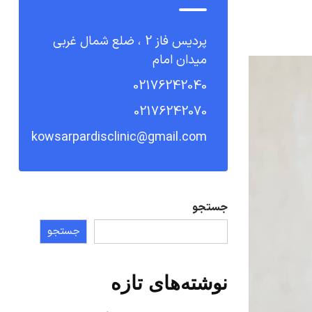
پردیس فاز 2 ، ضلع شمال غربی
میدان امام
02176242040
02176242070
kowsarpardisclinic@gmail.com
جستجو
جستجو
نوشته‌های تازه