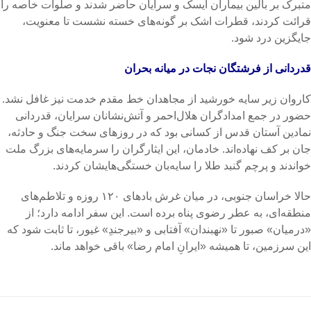
متبرک بر بالین بیماران آیسک و سرایان حاضر شدند و صلوات خاصه را
قرائت کردند، قطرات اشک بر گونه‌های خسته نشست تا معنویت،
جایگزین درد شود.
قدردانی از فرشتگان نجات در میانه بحران
کاروان زیر سایه خورشید از مجاهدان خط مقدم خدمت نیز غافل نشد.
حضور در جمع امدادگران هلال‌احمر و آتش‌نشانان سرایان، قدردانی
نمادین آستان قدس از کسانی بود که در روزهای سخت جنگ و حادثه،
جان بر کف نهاده‌اند. خادمان، این ایثارگران را سرمایه‌های بزرگ ملت
خواندند و پرچم گنبد طلا را سایه‌بان خستگی‌هایشان کردند.
حالا خراسان جنوبی، در میان غرش بادهای ۱۲۰ روزه و تلاطم‌های
منطقه‌ای، به عطر رضوی پناه برده است. این سفر ادامه دارد؛ از
«درمیان» صبور تا «نهبندان» آفتابی و «بیرجندِ» غیور، تا ثابت شود که
این سرزمین، تا همیشه «ایرانِ امام رضا» باقی خواهد ماند.