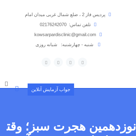
رش
ه
پردیس فاز 2 ، ضلع شمال غربی میدان امام
حتوا
تلفن تماس:
02176242070
kowsarpardisclinic@gmail.com
شنبه - چهارشنبه:
شبانه روزی
جواب آزمایش آنلاین
نوزدهمین هجرت سبز؛ وقت