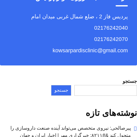
پردیس فاز 2 ، ضلع شمال غربی میدان امام
02176242040
02176242070
kowsarpardisclinic@gmail.com
جستجو
جستجو
نوشته‌های تازه
پیرصالحی: نیروی متخصص می‌تواند آینده صنعت داروسازی را
متحول کند &#۸۲۱۱; خبرگزاری مهر | اخبار ایران و جهان