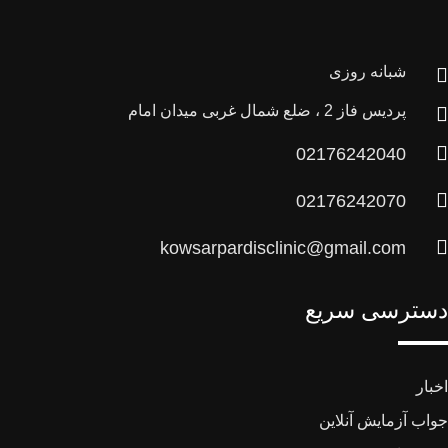
شبانه روزی
پردیس فاز 2 ، ضلع شمال غربی میدان امام
02176242040
02176242070
kowsarpardisclinic@gmail.com
دسترسی سریع
اخبار
جواب آزمایش آنلاین