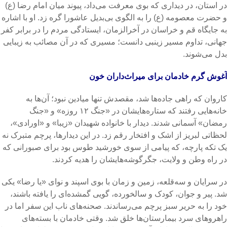
در استان، در دیداری که بوی معرفت می‌داد، پیوند میان امام رضا (ع)
و حضرت معصومه (ع) را به الگوی بی‌بدیل عاشورا گره زد. او با اشاره
به جایگاه قم و خراسان در آخرالزمان، ایستادگی مردم را در برابر کفر
جهانی، تداوم مسیر زینبی دانست؛ مسیری که در آن مصائب به زیبایی
بدل می‌شوند.
آغوش گرم خادمان برای میراث‌داران خون
کاروان که راهی جاده‌ها شد، مقصدش تنها میادین نبود؛ آن‌ها به
خانه‌هایی رفتند که ستاره‌هایشان در «جنگ ۱۲ روزه» و «جنگ
رمضان» آسمانی شدند. دیدار با خانواده شهیدان «زیبا» و «اورادی»،
لحظاتی لبریز از اشک و افتخار رقم زد. در این دیدارها، پرچم متبرک نه
یک تکه پارچه، که پیامی از سوی خورشید طوس بود برای صبورانی که
در راه وطن و ولایت، جگرگوشه‌هایشان را هدیه کردند.
در سرایان و سه‌قلعه، زمین و زمان با بوی اسپند و نوای «یا رضا» یکی
شد. پیر و جوان، کودک و سالخورده، گویی گمشده‌ای را یافته باشند،
خود را به حریر سبز پرچم می‌رساندند. صحنه‌های ناب این سفر اما در
راهروهای سرد بیمارستان‌ها خلق شد. وقتی خادمان با بسته‌های