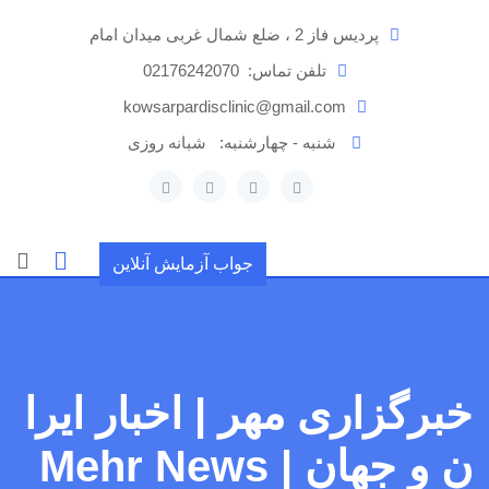
رش
پردیس فاز 2 ، ضلع شمال غربی میدان امام
ه
حتوا
تلفن تماس:
02176242070
kowsarpardisclinic@gmail.com
شنبه - چهارشنبه:
شبانه روزی
جواب آزمایش آنلاین
خبرگزاری مهر | اخبار ایرا
ن و جهان | Mehr News