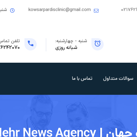
021762
kowsarpardisclinic@gmail.com
شنبه
شنبه - چهارشنبه:
تلفن تماس
شبانه روزی
76242070
سوالات متداول
تماس با ما
Mehr News Ag