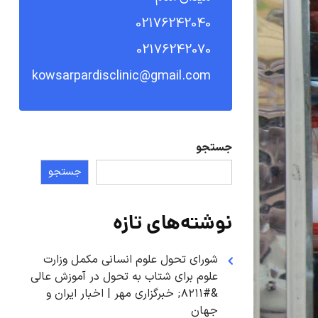
02176242040
02176242070
kowsarpardisclinic@gmail.com
جستجو
جستجو
نوشته‌های تازه
شورای تحول علوم انسانی مکمل وزارت
علوم برای شتاب به تحول در آموزش عالی
&#۸۲۱۱; خبرگزاری مهر | اخبار ایران و
جهان