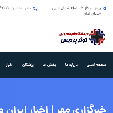
رش
پردیس فاز 2 ، ضلع شمال غربی
تلفن تماس:
42070
ه
میدان امام
حتوا
صفحه اصلی
درباره ما
بخش ها
پزشکان
اخبار
خبرگزاری مهر | اخبار ایران و جهان | ency