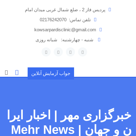
رش
پردیس فاز 2 ، ضلع شمال غربی میدان امام
ه
حتوا
تلفن تماس:
02176242070
kowsarpardisclinic@gmail.com
شنبه - چهارشنبه:
شبانه روزی
جواب آزمایش آنلاین
خبرگزاری مهر | اخبار ایرا
ن و جهان | Mehr News