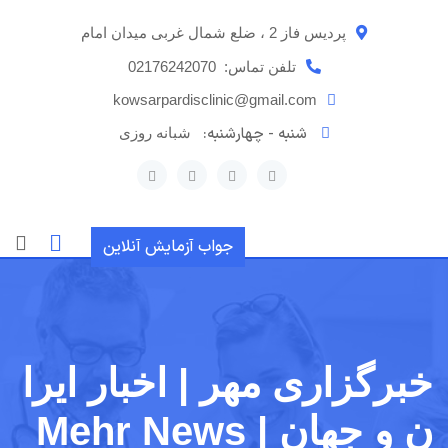
رش
پردیس فاز 2 ، ضلع شمال غربی میدان امام
ه
حتوا
تلفن تماس:
02176242070
kowsarpardisclinic@gmail.com
شنبه - چهارشنبه:
شبانه روزی
جواب آزمایش آنلاین
خبرگزاری مهر | اخبار ایرا
ن و جهان | Mehr News