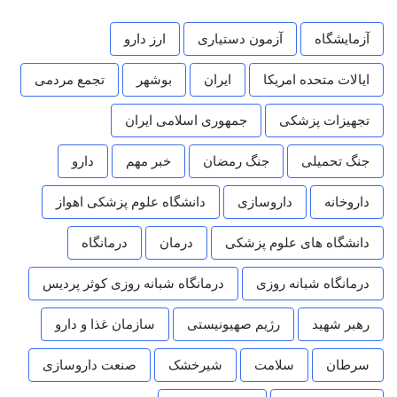
آزمایشگاه
آزمون دستیاری
ارز دارو
ایالات متحده امریکا
ایران
بوشهر
تجمع مردمی
تجهیزات پزشکی
جمهوری اسلامی ایران
جنگ تحمیلی
جنگ رمضان
خبر مهم
دارو
داروخانه
داروسازی
دانشگاه علوم پزشکی اهواز
دانشگاه های علوم پزشکی
درمان
درمانگاه
درمانگاه شبانه روزی
درمانگاه شبانه روزی کوثر پردیس
رهبر شهید
رژیم صهیونیستی
سازمان غذا و دارو
سرطان
سلامت
شیرخشک
صنعت داروسازی