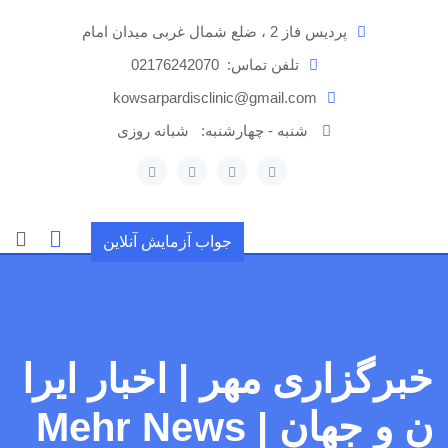
رش
پردیس فاز 2 ، ضلع شمال غربی میدان امام
ه
حتوا
تلفن تماس:
02176242070
kowsarpardisclinic@gmail.com
شنبه - چهارشنبه:
شبانه روزی
جواب آزمایش آنلاین
خبرگزاری مهر | اخبار ایرا
ن و جهان | Mehr News