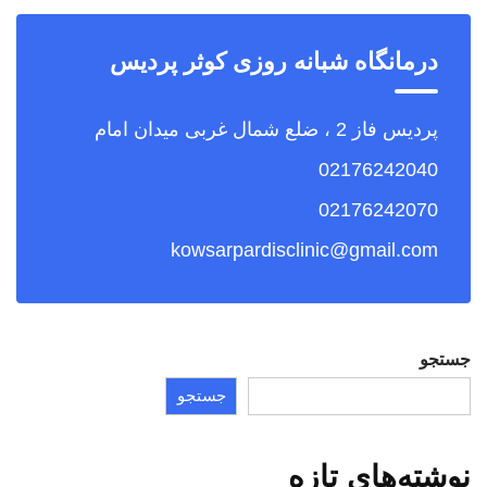
درمانگاه شبانه روزی کوثر پردیس
پردیس فاز 2 ، ضلع شمال غربی میدان امام
02176242040
02176242070
kowsarpardisclinic@gmail.com
جستجو
جستجو
نوشته‌های تازه