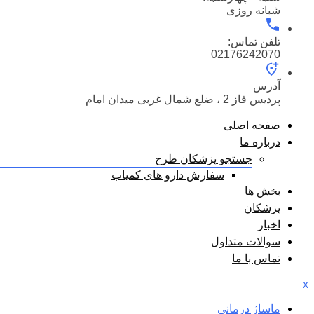
شبانه روزی
تلفن تماس:
02176242070
آدرس
پردیس فاز 2 ، ضلع شمال غربی میدان امام
صفحه اصلی
درباره ما
جستجو پزشکان طرح
سفارش دارو های کمیاب
بخش ها
پزشکان
اخبار
سوالات متداول
تماس با ما
x
ماساژ درمانی