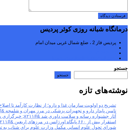
درمانگاه شبانه روزی کوثر پردیس
پردیس فاز 2 ، ضلع شمال غربی میدان امام
02176242040
02176242070
kowsarpardisclinic@gmail.com
جستجو
جستجو
نوشته‌های تازه
تشریح دو اولویت سازمان غذا و دارو؛ از نظارت کارآمد تا اصلاح فرآیندها &#۸۲۱۱; خبرگزاری مهر | 
تامین پایدار دارو و تجهیزات پزشکی در مرز مهران و شلمچه &#۸۲۱۱; خبرگزاری مهر | اخبار ایران و جها
آثار جشنواره رسانه و سلامت داوری شد &#۸۲۱۱; خبرگزاری مهر | اخبار ایران و جهان
استقرار بیش از ۶۶۰ پایگاه اورژانس در مرزهای اربعین &#۸۲۱۱; خبرگزاری مهر | اخبار ایران و جهان
شورای تحول علوم انسانی مکمل وزارت علوم برای شتاب به تحول در آموزش عالی &#۸۲۱۱; خ