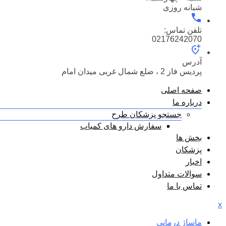
شبانه روزی
تلفن تماس:
02176242070
آدرس
پردیس فاز 2 ، ضلع شمال غربی میدان امام
صفحه اصلی
درباره ما
جستجو پزشکان طرح
سفارش دارو های کمیاب
بخش ها
پزشکان
اخبار
سوالات متداول
تماس با ما
x
ماساژ درمانی