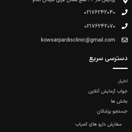
02176242040
02176242070
kowsarpardisclinic@gmail.com
دسترسی سریع
اخبار
جواب آزمایش آنلاین
بخش ها
جستجو پزشکان
سفارش دارو های کمیاب