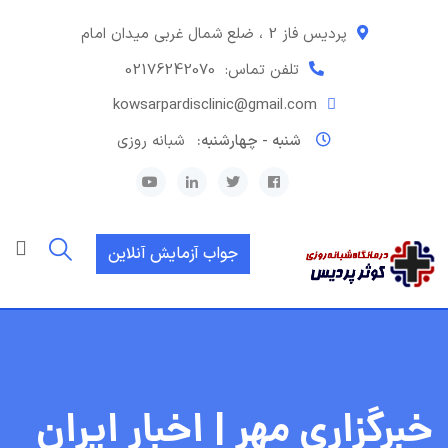
رش
ه
پردیس فاز 2 ، ضلع شمال غربی میدان امام
حتوا
تلفن تماس:
02176242070
kowsarpardisclinic@gmail.com
شنبه - چهارشنبه:
شبانه روزی
جواب آزمایش آنلاین
خبرگزاری مهر | اخبار ایران