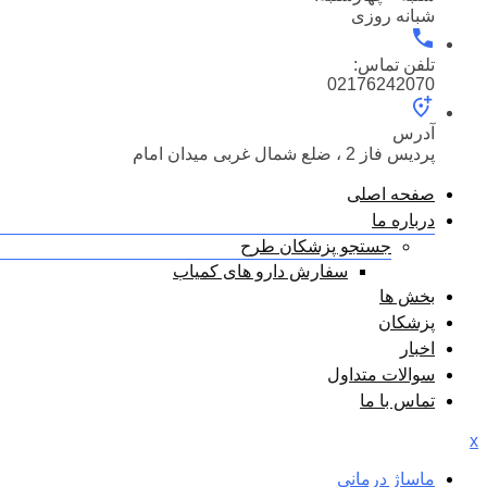
شبانه روزی
تلفن تماس:
02176242070
آدرس
پردیس فاز 2 ، ضلع شمال غربی میدان امام
صفحه اصلی
درباره ما
جستجو پزشکان طرح
سفارش دارو های کمیاب
بخش ها
پزشکان
اخبار
سوالات متداول
تماس با ما
x
ماساژ درمانی