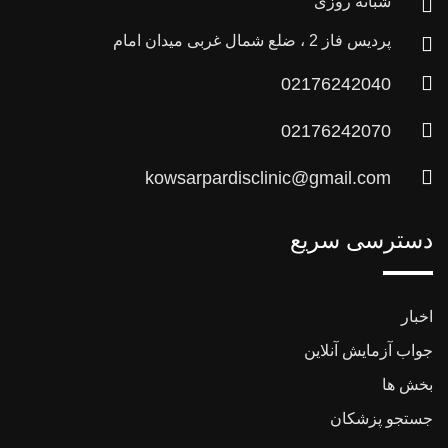
شبانه روزی
پردیس فاز 2 ، ضلع شمال غربی میدان امام
02176242040
02176242070
kowsarpardisclinic@gmail.com
دسترسی سریع
اخبار
جواب آزمایش آنلاین
بخش ها
جستجو پزشکان