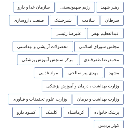
رهبر شهید
رژیم صهیونیستی
سازمان غذا و دارو
سرطان
سلامت
شیرخشک
صنعت داروسازی
عبدالعظیم بهفر
علیرضا رئیسی
مجلس شورای اسلامی
محصولات آرایشی و بهداشتی
محمدرضا ظفرقندی
مرکز سنجش آموزش پزشکی
مشهد
مهدی پیر صالحی
مواد غذایی
وزارت بهداشت ، درمان و آموزش پزشکی
وزارت بهداشت و درمان
وزارت علوم تحقیقات و فناوری
پزشک خانواده
کرمانشاه
کلینیک
کمبود دارو
کوثر پردیس