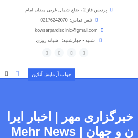
رش
پردیس فاز 2 ، ضلع شمال غربی میدان امام
ه
حتوا
تلفن تماس:
02176242070
kowsarpardisclinic@gmail.com
شنبه - چهارشنبه:
شبانه روزی
جواب آزمایش آنلاین
خبرگزاری مهر | اخبار ایرا
ن و جهان | Mehr News