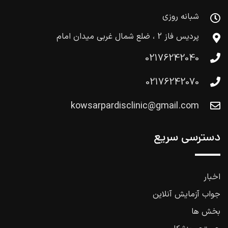
شبانه روزی
پردیس فاز 2 ، ضلع شمال غربی میدان امام
02176242040
02176242070
kowsarpardisclinic@gmail.com
دسترسی سریع
اخبار
جواب آزمایش آنلاین
بخش ها