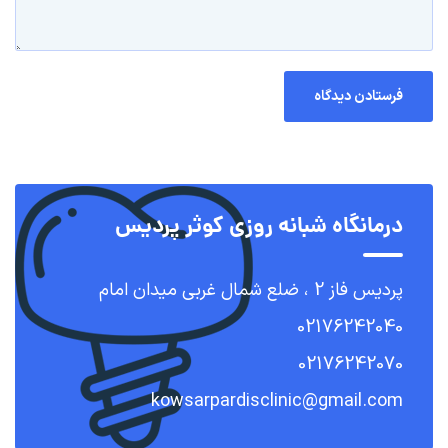
درمانگاه شبانه روزی کوثر پردیس
پردیس فاز 2 ، ضلع شمال غربی میدان امام
02176242040
02176242070
kowsarpardisclinic@gmail.com