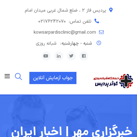
رش
ه
پردیس فاز 2 ، ضلع شمال غربی میدان امام
حتوا
تلفن تماس:
02176242070
kowsarpardisclinic@gmail.com
شنبه - چهارشنبه:
شبانه روزی
جواب آزمایش آنلاین
خبرگزاری مهر | اخبار ایران